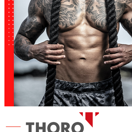
Pro hormonales
naturales
Cuidado
articular
Protectores