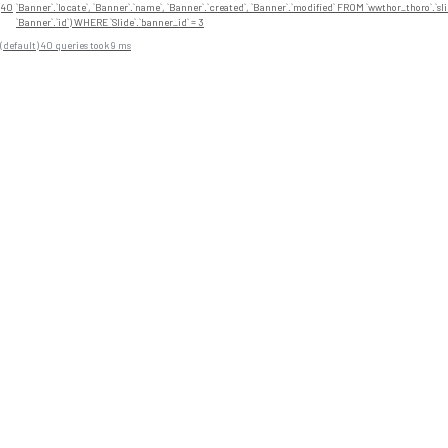
40
`Banner`.`locate`, `Banner`.`name`, `Banner`.`created`, `Banner`.`modified` FROM `wwthor_thoro`.`sli
`Banner`.`id`) WHERE `Slide`.`banner_id` = 3
(default) 40 queries took 9 ms