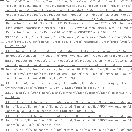
`Product`.`id`, `Product`.`name`, `Product`.`price`, `Product`.`search`, `Product`.`description1`, `Pro
`Product`.`product_item_id`, `Product`.`category_product_id`, `Product`.`size1`, `Product`.`price2`, 
`Product`.`picture2`, `Product`.`created`, `Product`.`modified`, `Product`.`usd`, `Product`.`flavor1`, `Pr
`Product`.`size2`, `Product`.`size3`, `Product`.`cost`, `Product`.`tipo`, `Product`.`related_id`, `P
`wwthor_thoro`.`subcategory_products` AS `SubcategoryProduct` ON (`ProductItem`.`subcategorypro
(`ProductItem`.`flavor_id` = `Flavor`.`id`) LEFT JOIN `wwthor_thoro`.`colors` AS `Color` ON (`Product
(`ProductItem`.`measure_id` = `Measure`.`id`) LEFT JOIN `wwthor_thoro`.`sizes` AS `Size` ON (`Product
(`ProductItem`.`product_id` = `Product`.`id`) WHERE 1 = 1 ORDER BY rand() ASC LIMIT 6
SELECT `Order`.`id`, `Order`.`id_user`, `Order`.`id_token`, `Order`.`created`, `Order`.`modified`, `Orde
33
`Order`.`flavor_id`, `Order`.`color_id`, `Order`.`size_id`, `Order`.`measure_id`, `Order`.`price`, `Ord
161, 92, 137, 134)
SELECT `InvProduct`.`id`, `InvProduct`.`product_item_id`, `InvProduct`.`comment`, `InvProduct`.`cre
34
`InvProduct`.`expiration`, `InvProduct`.`lot` FROM `wwthor_thoro`.`inv_products` AS `InvProduct` WH
SELECT `Product`.`id`, `Product`.`name`, `Product`.`price`, `Product`.`search`, `Product`.`description
`Product`.`product_item_id`, `Product`.`category_product_id`, `Product`.`size1`, `Product`.`price2`, 
35
`Product`.`picture2`, `Product`.`created`, `Product`.`modified`, `Product`.`usd`, `Product`.`flavor1`, `Pr
`Product`.`size2`, `Product`.`size3`, `Product`.`cost`, `Product`.`tipo`, `Product`.`related_id`, `P
`Product`.`product_item_id` IN (1, 31, 161, 92, 137, 134)
SELECT `Blog`.`id`, `Blog`.`title`, `Blog`.`body`, `Blog`.`author`, `Blog`.`date`, `Blog`.`category`, `Blog`.
36
`wwthor_thoro`.`blogs` AS `Blog` WHERE 1 = 1 ORDER BY `Blog`.`id` desc LIMIT 2
SELECT `Brand`.`id`, `Brand`.`name`, `Brand`.`comment`, `Brand`.`picture`, `Brand`.`picture_dir`, `B
37
WHERE 1 = 1
SELECT `Slide`.`id`, `Slide`.`banner_id`, `Slide`.`created`, `Slide`.`modified`, `Slide`.`name`, `Slide`.`pictu
38
`Banner`.`locate`, `Banner`.`name`, `Banner`.`created`, `Banner`.`modified` FROM `wwthor_thoro`.`sli
`Banner`.`id`) WHERE `Slide`.`banner_id` = 1 ORDER BY `Slide`.`id` DESC
SELECT `Slide`.`id`, `Slide`.`banner_id`, `Slide`.`created`, `Slide`.`modified`, `Slide`.`name`, `Slide`.`pictu
39
`Banner`.`locate`, `Banner`.`name`, `Banner`.`created`, `Banner`.`modified` FROM `wwthor_thoro`.`sli
`Banner`.`id`) WHERE `Slide`.`banner_id` = 2
SELECT `Slide`.`id`, `Slide`.`banner_id`, `Slide`.`created`, `Slide`.`modified`, `Slide`.`name`, `Slide`.`pictu