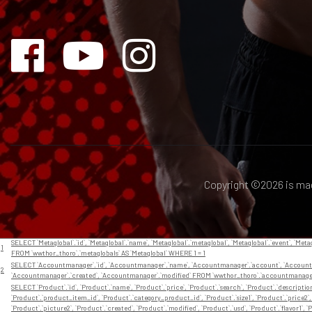
Creatina
saborizada
Creatina
Copyright ©
2026 is ma
// En app/View/Layouts/default.ctp
Nr
Query
SELECT `Metaglobal`.`id`, `Metaglobal`.`name`, `Metaglobal`.`metaglobal`, `Metaglobal`.`event`, `Metag
1
FROM `wwthor_thoro`.`metaglobals` AS `Metaglobal` WHERE 1 = 1
SELECT `Accountmanager`.`id`, `Accountmanager`.`name`, `Accountmanager`.`account`, `Accountm
2
`Accountmanager`.`created`, `Accountmanager`.`modified` FROM `wwthor_thoro`.`accountmanage
SELECT `Product`.`id`, `Product`.`name`, `Product`.`price`, `Product`.`search`, `Product`.`description
`Product`.`product_item_id`, `Product`.`category_product_id`, `Product`.`size1`, `Product`.`price2`, 
`Product`.`picture2`, `Product`.`created`, `Product`.`modified`, `Product`.`usd`, `Product`.`flavor1`, `Pr