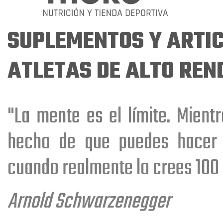
hepáticos
SUPLEMENTOS Y ARTI
ATLETAS DE ALTO REN
Creatina HCL
"La mente es el límite. Mient
hecho de que puedes hacer 
cuando realmente lo crees 100 
Minerales
Arnold Schwarzenegger
esenciales