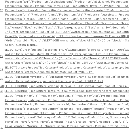
`ProductItem`.`tag4`, `ProductItem`.`expirationpromo`, `ProductItem`.`label_name`, `ProductItem`.`
`ProductItem`.`size_id`, `ProductItem`.`measure_id`, `ProductItem`.`flavor_id`, `ProductItem`.`und
26
`ProductItem`.`picture_dir`, `ProductItem`.`comment`, `ProductItem`.`created`, `ProductItem`.`modi
`ProductItem`.`gtin`, `ProductItem`.`mnp`, `ProductItem`.`sku`, `ProductItem`.`googlecat`, `Product
`ProductItem`.`picture4`, `Color`.`id`, `Color`.`name`, `Color`.`codefirst`, `Color`.`codesecond`, `Color
`Measure`.`comment`, `Measure`.`created`, `Measure`.`modified`, `Flavor`.`id`, `Flavor`.`name`, `Flavor`.
`Size`.`created`, `Size`.`modified`, `Box`.`id`, `Box`.`category_box_id`, `Box`.`name`, `Box`.`descrip
ON (`Order`.`product_id` = `Product`.`id`) LEFT JOIN `wwthor_thoro`.`product_items` AS `ProductIt
`Color` ON (`Order`.`color_id` = `Color`.`id`) LEFT JOIN `wwthor_thoro`.`measures` AS `Measure` ON (`
(`Order`.`flavor_id` = `Flavor`.`id`) LEFT JOIN `wwthor_thoro`.`sizes` AS `Size` ON (`Order`.`size_id` = 
`Order`.`id_token` IS NULL
SELECT SUM(`Order`.`subtotal`) as subtotal FROM `wwthor_thoro`.`orders` AS `Order` LEFT JOIN `wwt
`wwthor_thoro`.`product_items` AS `ProductItem` ON (`Order`.`product_item_id` = `ProductItem`.`id`)
27
`wwthor_thoro`.`measures` AS `Measure` ON (`Order`.`measure_id` = `Measure`.`id`) LEFT JOIN `wwthor_th
`wwthor_thoro`.`sizes` AS `Size` ON (`Order`.`size_id` = `Size`.`id`) LEFT JOIN `wwthor_thoro`.`boxes` A
SELECT `CategoryProduct`.`id`, `CategoryProduct`.`category`, `CategoryProduct`.`category_produc
28
`wwthor_thoro`.`category_products` AS `CategoryProduct` WHERE 1 = 1
SELECT `SubcategoryProduct`.`id`, `SubcategoryProduct`.`name`, `SubcategoryProduct`.`comment
29
`wwthor_thoro`.`subcategory_products` AS `SubcategoryProduct` WHERE 1 = 1
30
SELECT DISTINCT (`ProductItem`.`color_id`) AS color_id FROM `wwthor_thoro`.`product_items` AS
31
SELECT DISTINCT (`ProductItem`.`measure_id`) AS measure_id FROM `wwthor_thoro`.`product_ite
SELECT `ProductItem`.`id`, `ProductItem`.`product_id`, `ProductItem`.`tag`, `ProductItem`.`tag1`, `P
`ProductItem`.`expirationpromo`, `ProductItem`.`label_name`, `ProductItem`.`label_color`, `Product
`ProductItem`.`size_id`, `ProductItem`.`measure_id`, `ProductItem`.`flavor_id`, `ProductItem`.`und
`ProductItem`.`picture_dir`, `ProductItem`.`comment`, `ProductItem`.`created`, `ProductItem`.`modi
`ProductItem`.`gtin`, `ProductItem`.`mnp`, `ProductItem`.`sku`, `ProductItem`.`googlecat`, `Product
`ProductItem`.`picture4`, `SubcategoryProduct`.`id`, `SubcategoryProduct`.`name`, `SubcategoryP
`Flavor`.`id`, `Flavor`.`name`, `Flavor`.`comment`, `Flavor`.`created`, `Flavor`.`modified`, `Color`.`id`, 
`Color`.`created`, `Measure`.`id`, `Measure`.`name`, `Measure`.`comment`, `Measure`.`created`, `Measure`.`
32