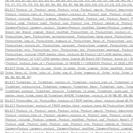
170, 171, 173, 174, 175, 176, 192, 193, 194, 195, 196, 197, 198, 199, 200, 209, 210, 211, 212, 213, 214, 216
SELECT `Product`.`id`, `Product`.`name`, `Product`.`price`, `Product`.`search`, `Product`.`description
`Product`.`product_item_id`, `Product`.`category_product_id`, `Product`.`size1`, `Product`.`price2`, 
`Product`.`picture2`, `Product`.`created`, `Product`.`modified`, `Product`.`usd`, `Product`.`flavor1`, `Pr
`Product`.`size2`, `Product`.`size3`, `Product`.`cost`, `Product`.`tipo`, `Product`.`related_id`, `Prod
`CategoryProduct`.`category_product`, `CategoryProduct`.`modified`, `CategoryProduct`.`created`, `
`Brand`.`tag`, `Brand`.`created`, `Brand`.`modified`, `ProductItem`.`id`, `ProductItem`.`product_id`, 
19
`ProductItem`.`tag4`, `ProductItem`.`expirationpromo`, `ProductItem`.`label_name`, `ProductItem`.`
`ProductItem`.`size_id`, `ProductItem`.`measure_id`, `ProductItem`.`flavor_id`, `ProductItem`.`und
`ProductItem`.`picture_dir`, `ProductItem`.`comment`, `ProductItem`.`created`, `ProductItem`.`modi
`ProductItem`.`gtin`, `ProductItem`.`mnp`, `ProductItem`.`sku`, `ProductItem`.`googlecat`, `Product
`ProductItem`.`picture4` FROM `wwthor_thoro`.`products` AS `Product` LEFT JOIN `wwthor_thoro`.
`CategoryProduct`.`id`) LEFT JOIN `wwthor_thoro`.`brands` AS `Brand` ON (`Product`.`brand_id` = 
(`Product`.`product_item_id` = `ProductItem`.`id`) WHERE 1 = 1 ORDER BY `Product`.`id` DESC LIMIT
SELECT `Order`.`id`, `Order`.`id_user`, `Order`.`id_token`, `Order`.`created`, `Order`.`modified`, `Orde
20
`Order`.`flavor_id`, `Order`.`color_id`, `Order`.`size_id`, `Order`.`measure_id`, `Order`.`price`, `Orde
185, 184, 183, 182, 181)
SELECT `TicketItem`.`id`, `TicketItem`.`position_id`, `TicketItem`.`product_item_id`, `TicketItem`.`t
`TicketItem`.`productprice`, `TicketItem`.`measure`, `TicketItem`.`flavor`, `TicketItem`.`color`, `Ticke
21
`TicketItem`.`subtotal`, `TicketItem`.`discount`, `TicketItem`.`id_token`, `TicketItem`.`code_user`, 
`wwthor_thoro`.`ticket_items` AS `TicketItem` WHERE `TicketItem`.`product_id` IN (188, 187, 186, 185, 1
22
SELECT `ProductBox`.`id`, `ProductBox`.`product_id` FROM `wwthor_thoro`.`product_boxes` AS `Produc
23
SELECT `ProductItem`.`product_id` FROM `wwthor_thoro`.`product_items` AS `ProductItem` WHERE
SELECT `Product`.`id`, `Product`.`name`, `Product`.`price`, `Product`.`search`, `Product`.`description
`Product`.`product_item_id`, `Product`.`category_product_id`, `Product`.`size1`, `Product`.`price2`, 
`Product`.`picture2`, `Product`.`created`, `Product`.`modified`, `Product`.`usd`, `Product`.`flavor1`, `Pr
`Product`.`size2`, `Product`.`size3`, `Product`.`cost`, `Product`.`tipo`, `Product`.`related_id`, `Prod
`CategoryProduct`.`category_product`, `CategoryProduct`.`modified`, `CategoryProduct`.`created`, `
`Brand`.`tag`, `Brand`.`created`, `Brand`.`modified`, `ProductItem`.`id`, `ProductItem`.`product_id`, 