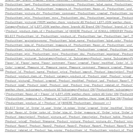
24
`ProductItem`.`tag4`, `ProductItem`.`expirationpromo`, `ProductItem`.`label_name`, `ProductItem`.`
`ProductItem`.`size_id`, `ProductItem`.`measure_id`, `ProductItem`.`flavor_id`, `ProductItem`.`und
`ProductItem`.`picture_dir`, `ProductItem`.`comment`, `ProductItem`.`created`, `ProductItem`.`modi
`ProductItem`.`gtin`, `ProductItem`.`mnp`, `ProductItem`.`sku`, `ProductItem`.`googlecat`, `Product
`ProductItem`.`picture4` FROM `wwthor_thoro`.`products` AS `Product` LEFT JOIN `wwthor_thoro`.
`CategoryProduct`.`id`) LEFT JOIN `wwthor_thoro`.`brands` AS `Brand` ON (`Product`.`brand_id` = 
(`Product`.`product_item_id` = `ProductItem`.`id`) WHERE `Product`.`id` IS NULL ORDER BY `Produc
SELECT `ProductItem`.`id`, `ProductItem`.`product_id`, `ProductItem`.`tag`, `ProductItem`.`tag1`, `P
`ProductItem`.`expirationpromo`, `ProductItem`.`label_name`, `ProductItem`.`label_color`, `Product
`ProductItem`.`size_id`, `ProductItem`.`measure_id`, `ProductItem`.`flavor_id`, `ProductItem`.`und
`ProductItem`.`picture_dir`, `ProductItem`.`comment`, `ProductItem`.`created`, `ProductItem`.`modi
`ProductItem`.`gtin`, `ProductItem`.`mnp`, `ProductItem`.`sku`, `ProductItem`.`googlecat`, `Product
`ProductItem`.`picture4`, `SubcategoryProduct`.`id`, `SubcategoryProduct`.`name`, `SubcategoryP
`Flavor`.`id`, `Flavor`.`name`, `Flavor`.`comment`, `Flavor`.`created`, `Flavor`.`modified`, `Color`.`id`, 
`Color`.`created`, `Measure`.`id`, `Measure`.`name`, `Measure`.`comment`, `Measure`.`created`, `Measure`.`
25
`Product`.`id`, `Product`.`name`, `Product`.`price`, `Product`.`search`, `Product`.`description1`, `Pro
`Product`.`product_item_id`, `Product`.`category_product_id`, `Product`.`size1`, `Product`.`price2`, 
`Product`.`picture2`, `Product`.`created`, `Product`.`modified`, `Product`.`usd`, `Product`.`flavor1`, `Pr
`Product`.`size2`, `Product`.`size3`, `Product`.`cost`, `Product`.`tipo`, `Product`.`related_id`, `P
`wwthor_thoro`.`subcategory_products` AS `SubcategoryProduct` ON (`ProductItem`.`subcategorypro
(`ProductItem`.`flavor_id` = `Flavor`.`id`) LEFT JOIN `wwthor_thoro`.`colors` AS `Color` ON (`Product
(`ProductItem`.`measure_id` = `Measure`.`id`) LEFT JOIN `wwthor_thoro`.`sizes` AS `Size` ON (`Product
(`ProductItem`.`product_id` = `Product`.`id`) WHERE `ProductItem`.`discount` >= 1
SELECT `Order`.`id`, `Order`.`id_user`, `Order`.`id_token`, `Order`.`created`, `Order`.`modified`, `Orde
`Order`.`flavor_id`, `Order`.`color_id`, `Order`.`size_id`, `Order`.`measure_id`, `Order`.`price`, `Order`.
`Product`.`description1`, `Product`.`picture_url`, `Product`.`description`, `Product`.`table`, `Produ
`Product`.`price2`, `Product`.`filename`, `Product`.`picture`, `Product`.`picture_dir`, `Product`.`pict
`Product`.`flavor1`, `Product`.`flavor2`, `Product`.`flavor3`, `Product`.`flavor4`, `Product`.`flavor5`, `Pr
`Product`.`related_id`, `Product`.`has_promo`, `ProductItem`.`id`, `ProductItem`.`product_id`, `Produ