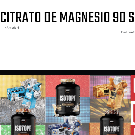
para mujer
CITRATO DE MAGNESIO 90 
Todas
« Anterior
1
2
3
4
5
Siguiente »
Mostrando 
Colágeno
las
categorías
Proteína Vegana
Previous
Proteínas a base