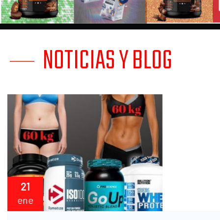
de carne
NOTICIAS Y BLOG
BCCA
Aminoácidos
ramificados
21
ene