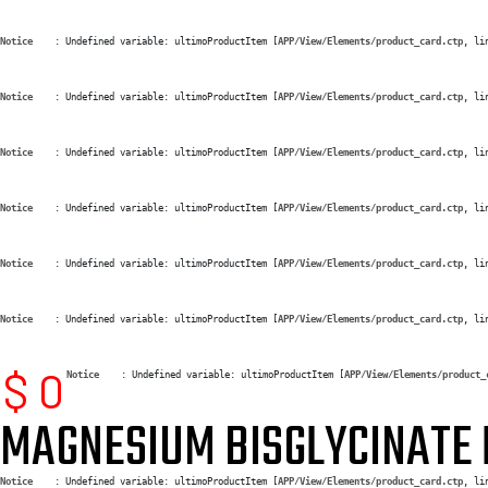
Notice
 (8)
: Undefined variable: ultimoProductItem [
APP/View/Elements/product_card.ctp
, li
Pesas
Notice
 (8)
: Undefined variable: ultimoProductItem [
APP/View/Elements/product_card.ctp
, li
Caseina
Notice
 (8)
: Undefined variable: ultimoProductItem [
APP/View/Elements/product_card.ctp
, li
Cerrar
Notice
 (8)
: Undefined variable: ultimoProductItem [
APP/View/Elements/product_card.ctp
, li
Nutricion
Notice
 (8)
: Undefined variable: ultimoProductItem [
APP/View/Elements/product_card.ctp
, li
sesión
deportiva
Quemadores de
Notice
 (8)
: Undefined variable: ultimoProductItem [
APP/View/Elements/product_card.ctp
, li
grasa sin
$ 0
Notice
 (8)
: Undefined variable: ultimoProductItem [
APP/View/Elements/product_
MAGNESIUM BISGLYCINATE
Quemadores
estimulantes
Notice
 (8)
: Undefined variable: ultimoProductItem [
APP/View/Elements/product_card.ctp
, li