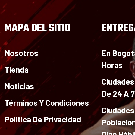
Preentrenos
MAPA DEL SITIO
ENTREG
Nosotros
En Bogot
Masa y fuerza
Horas
Tienda
Ciudades 
Noticias
De 24 A 
Creatina
Términos Y Condiciones
Ciudades
monohidrato
Política De Privacidad
Poblacio
Días Hábi