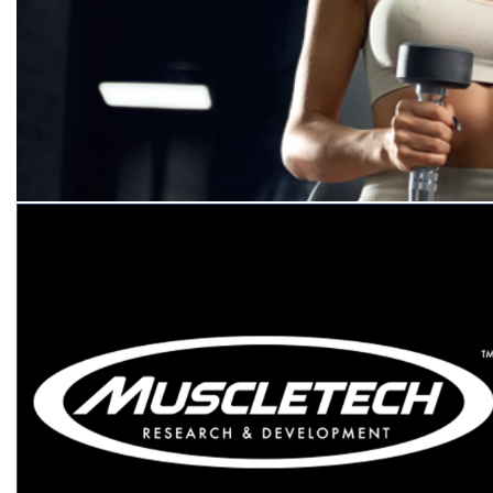
hexagonales
Pesas rusas
Mancuernas