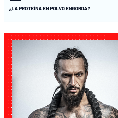
Aminoácidos
¿LA PROTEÍNA EN POLVO ENGORDA?
esenciales
Vitaminas
orgánicas