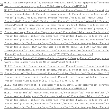
SELECT `SubcategoryProduct`.`id`, `SubcategoryProduct`.`name`, `SubcategoryProduct`.`comment
10
`wwthor_thoro`.`subcategory_products` AS `SubcategoryProduct` WHERE 1 = 1
SELECT `Product`.`id`, `Product`.`name`, `Product`.`price`, `Product`.`search`, `Product`.`description
`Product`.`product_item_id`, `Product`.`category_product_id`, `Product`.`size1`, `Product`.`price2`, 
`Product`.`picture2`, `Product`.`created`, `Product`.`modified`, `Product`.`usd`, `Product`.`flavor1`, `Pr
`Product`.`size2`, `Product`.`size3`, `Product`.`cost`, `Product`.`tipo`, `Product`.`related_id`, `Prod
`CategoryProduct`.`category_product`, `CategoryProduct`.`modified`, `CategoryProduct`.`created`, `
`Brand`.`tag`, `Brand`.`created`, `Brand`.`modified`, `ProductItem`.`id`, `ProductItem`.`product_id`, 
11
`ProductItem`.`tag4`, `ProductItem`.`expirationpromo`, `ProductItem`.`label_name`, `ProductItem`.`
`ProductItem`.`size_id`, `ProductItem`.`measure_id`, `ProductItem`.`flavor_id`, `ProductItem`.`und
`ProductItem`.`picture_dir`, `ProductItem`.`comment`, `ProductItem`.`created`, `ProductItem`.`modi
`ProductItem`.`gtin`, `ProductItem`.`mnp`, `ProductItem`.`sku`, `ProductItem`.`googlecat`, `Product
`ProductItem`.`picture4` FROM `wwthor_thoro`.`products` AS `Product` LEFT JOIN `wwthor_thoro`.
`CategoryProduct`.`id`) LEFT JOIN `wwthor_thoro`.`brands` AS `Brand` ON (`Product`.`brand_id` = 
(`Product`.`product_item_id` = `ProductItem`.`id`) WHERE `Product`.`has_promo` = 1
SELECT `CategoryProduct`.`id`, `CategoryProduct`.`category`, `CategoryProduct`.`category_produc
12
`wwthor_thoro`.`category_products` AS `CategoryProduct` WHERE 1 = 1
SELECT `Product`.`id`, `Product`.`name`, `Product`.`price`, `Product`.`search`, `Product`.`description
`Product`.`product_item_id`, `Product`.`category_product_id`, `Product`.`size1`, `Product`.`price2`, 
13
`Product`.`picture2`, `Product`.`created`, `Product`.`modified`, `Product`.`usd`, `Product`.`flavor1`, `Pr
`Product`.`size2`, `Product`.`size3`, `Product`.`cost`, `Product`.`tipo`, `Product`.`related_id`, `P
`Product`.`category_product_id` IN (1, 2, 13, 17, 5, 7, 8, 9, 10, 11, 18, 15)
SELECT `SubcategoryProduct`.`id`, `SubcategoryProduct`.`name`, `SubcategoryProduct`.`comment
14
`wwthor_thoro`.`subcategory_products` AS `SubcategoryProduct` WHERE 1 = 1
SELECT `ProductItem`.`id`, `ProductItem`.`product_id`, `ProductItem`.`tag`, `ProductItem`.`tag1`, `P
`ProductItem`.`expirationpromo`, `ProductItem`.`label_name`, `ProductItem`.`label_color`, `Product
`ProductItem`.`size_id`, `ProductItem`.`measure_id`, `ProductItem`.`flavor_id`, `ProductItem`.`und
`ProductItem`.`picture_dir`, `ProductItem`.`comment`, `ProductItem`.`created`, `ProductItem`.`modi
`ProductItem`.`gtin`, `ProductItem`.`mnp`, `ProductItem`.`sku`, `ProductItem`.`googlecat`, `Product