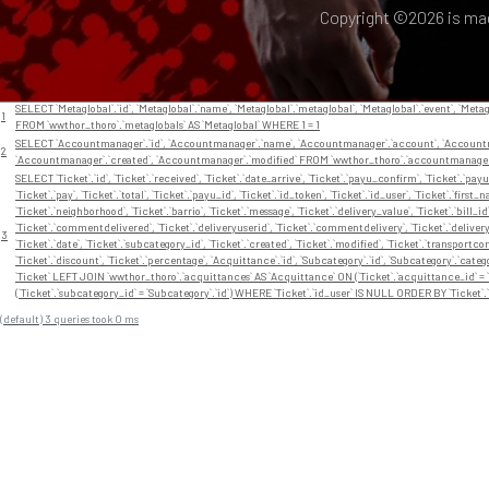
Copyright ©
2026 is ma
// En app/View/Layouts/default.ctp
Nr
Query
SELECT `Metaglobal`.`id`, `Metaglobal`.`name`, `Metaglobal`.`metaglobal`, `Metaglobal`.`event`, `Metag
1
FROM `wwthor_thoro`.`metaglobals` AS `Metaglobal` WHERE 1 = 1
SELECT `Accountmanager`.`id`, `Accountmanager`.`name`, `Accountmanager`.`account`, `Accountma
2
`Accountmanager`.`created`, `Accountmanager`.`modified` FROM `wwthor_thoro`.`accountmanager
SELECT `Ticket`.`id`, `Ticket`.`received`, `Ticket`.`date_arrive`, `Ticket`.`payu_confirm`, `Ticket`.`pay
`Ticket`.`pay`, `Ticket`.`total`, `Ticket`.`payu_id`, `Ticket`.`id_token`, `Ticket`.`id_user`, `Ticket`.`first_
`Ticket`.`neighborhood`, `Ticket`.`barrio`, `Ticket`.`message`, `Ticket`.`delivery_value`, `Ticket`.`bill
`Ticket`.`commentdelivered`, `Ticket`.`deliveryuserid`, `Ticket`.`commentdelivery`, `Ticket`.`deliverypay
3
`Ticket`.`date`, `Ticket`.`subcategory_id`, `Ticket`.`created`, `Ticket`.`modified`, `Ticket`.`transportco
`Ticket`.`discount`, `Ticket`.`percentage`, `Acquittance`.`id`, `Subcategory`.`id`, `Subcategory`.`cat
`Ticket` LEFT JOIN `wwthor_thoro`.`acquittances` AS `Acquittance` ON (`Ticket`.`acquittance_id` =
(`Ticket`.`subcategory_id` = `Subcategory`.`id`) WHERE `Ticket`.`id_user` IS NULL ORDER BY `Ticket`.
(default) 3 queries took 0 ms