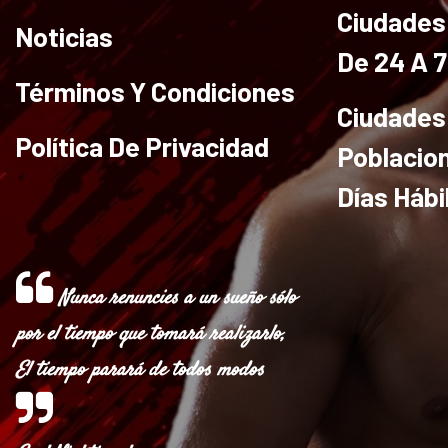
Ciudades 
Noticias
De 24 A 
Términos Y Condiciones
Ciudades
Política De Privacidad
Poblacio
Días Hábi
Nunca renuncies a un sueño sólo
por el tiempo que tomará realizarlo,
El tiempo parará de todos modos