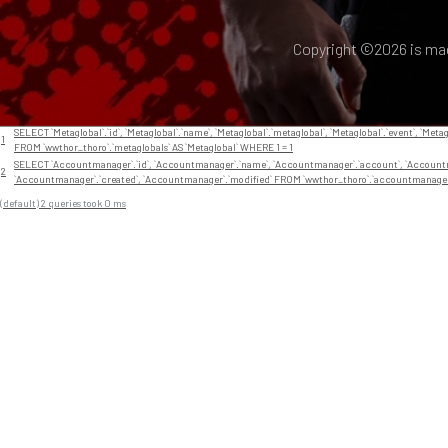
Copyright ©
2026 is ma
// En app/View/Layouts/default.ctp
Nr
Query
SELECT `Metaglobal`.`id`, `Metaglobal`.`name`, `Metaglobal`.`metaglobal`, `Metaglobal`.`event`, `Metag
1
FROM `wwthor_thoro`.`metaglobals` AS `Metaglobal` WHERE 1 = 1
SELECT `Accountmanager`.`id`, `Accountmanager`.`name`, `Accountmanager`.`account`, `Accountma
2
`Accountmanager`.`created`, `Accountmanager`.`modified` FROM `wwthor_thoro`.`accountmanager
(default) 2 queries took 0 ms