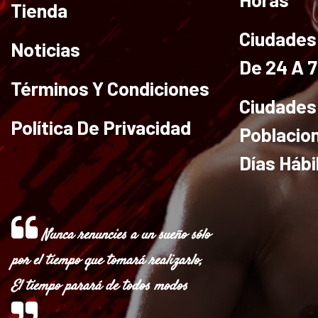
Tienda
Ciudades 
Noticias
De 24 A 
Términos Y Condiciones
Ciudades
Política De Privacidad
Poblacio
Días Hábi
Nunca renuncies a un sueño sólo
por el tiempo que tomará realizarlo,
El tiempo parará de todos modos