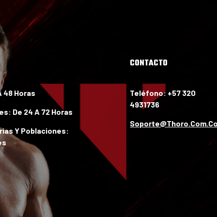
Mis compras
CONTACTO
A 48 Horas
Teléfono: +57 320
4931736
les:
De 24 A 72 Horas
Soporte@thoro.com.c
ias Y Poblaciones:
es