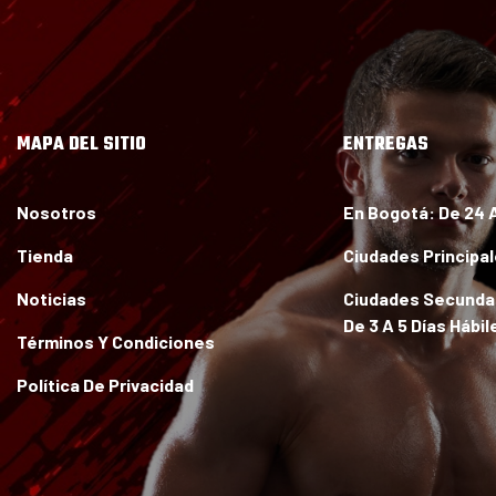
Mi cuenta
MAPA DEL SITIO
ENTREGAS
Nosotros
En Bogotá:
De 24 
Tienda
Ciudades Principa
Noticias
Ciudades Secundar
De 3 A 5 Días Hábil
Términos Y Condiciones
Política De Privacidad