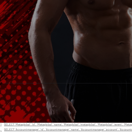
// En app/View/Layouts/default.ctp
Nr
Query
1
SELECT `Metaglobal`.`id`, `Metaglobal`.`name`, `Metaglobal`.`metaglobal`, `Metaglobal`.`event`, `Meta
SELECT `Accountmanager`.`id`, `Accountmanager`.`name`, `Accountmanager`.`account`, `Accountm
2