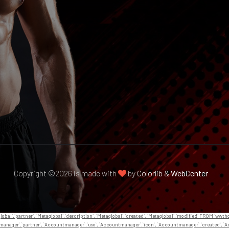
Copyright ©
2026 is made with
by
Colorlib &
WebCenter
global`.`partner`, `Metaglobal`.`description`, `Metaglobal`.`created`, `Metaglobal`.`modified` FROM `wwt
anager`.`partner`, `Accountmanager`.`uso`, `Accountmanager`.`icon`, `Accountmanager`.`created`, 