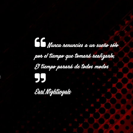
Cerrar sesión
Nunca renuncies a un sueño sólo
por el tiempo que tomará realizarlo,
El tiempo parará de todos modos
o
Earl Nightingale