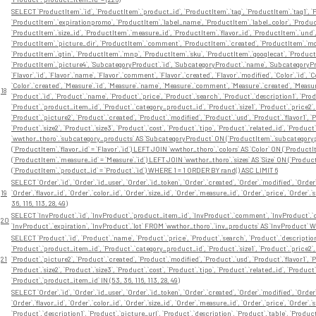
SELECT `ProductItem`.`id`, `ProductItem`.`product_id`, `ProductItem`.`tag`, `ProductItem`.`tag1`, `P
`ProductItem`.`expirationpromo`, `ProductItem`.`label_name`, `ProductItem`.`label_color`, `Product
`ProductItem`.`size_id`, `ProductItem`.`measure_id`, `ProductItem`.`flavor_id`, `ProductItem`.`und
`ProductItem`.`picture_dir`, `ProductItem`.`comment`, `ProductItem`.`created`, `ProductItem`.`modi
`ProductItem`.`gtin`, `ProductItem`.`mnp`, `ProductItem`.`sku`, `ProductItem`.`googlecat`, `Product
`ProductItem`.`picture4`, `SubcategoryProduct`.`id`, `SubcategoryProduct`.`name`, `SubcategoryP
`Flavor`.`id`, `Flavor`.`name`, `Flavor`.`comment`, `Flavor`.`created`, `Flavor`.`modified`, `Color`.`id`, 
`Color`.`created`, `Measure`.`id`, `Measure`.`name`, `Measure`.`comment`, `Measure`.`created`, `Measure`.`
18
`Product`.`id`, `Product`.`name`, `Product`.`price`, `Product`.`search`, `Product`.`description1`, `Pro
`Product`.`product_item_id`, `Product`.`category_product_id`, `Product`.`size1`, `Product`.`price2`, 
`Product`.`picture2`, `Product`.`created`, `Product`.`modified`, `Product`.`usd`, `Product`.`flavor1`, `Pr
`Product`.`size2`, `Product`.`size3`, `Product`.`cost`, `Product`.`tipo`, `Product`.`related_id`, `P
`wwthor_thoro`.`subcategory_products` AS `SubcategoryProduct` ON (`ProductItem`.`subcategorypro
(`ProductItem`.`flavor_id` = `Flavor`.`id`) LEFT JOIN `wwthor_thoro`.`colors` AS `Color` ON (`Product
(`ProductItem`.`measure_id` = `Measure`.`id`) LEFT JOIN `wwthor_thoro`.`sizes` AS `Size` ON (`Product
(`ProductItem`.`product_id` = `Product`.`id`) WHERE 1 = 1 ORDER BY rand() ASC LIMIT 6
SELECT `Order`.`id`, `Order`.`id_user`, `Order`.`id_token`, `Order`.`created`, `Order`.`modified`, `Orde
19
`Order`.`flavor_id`, `Order`.`color_id`, `Order`.`size_id`, `Order`.`measure_id`, `Order`.`price`, `Or
36, 116, 113, 28, 49)
SELECT `InvProduct`.`id`, `InvProduct`.`product_item_id`, `InvProduct`.`comment`, `InvProduct`.`cre
20
`InvProduct`.`expiration`, `InvProduct`.`lot` FROM `wwthor_thoro`.`inv_products` AS `InvProduct` W
SELECT `Product`.`id`, `Product`.`name`, `Product`.`price`, `Product`.`search`, `Product`.`description
`Product`.`product_item_id`, `Product`.`category_product_id`, `Product`.`size1`, `Product`.`price2`, 
21
`Product`.`picture2`, `Product`.`created`, `Product`.`modified`, `Product`.`usd`, `Product`.`flavor1`, `Pr
`Product`.`size2`, `Product`.`size3`, `Product`.`cost`, `Product`.`tipo`, `Product`.`related_id`, `P
`Product`.`product_item_id` IN (53, 36, 116, 113, 28, 49)
SELECT `Order`.`id`, `Order`.`id_user`, `Order`.`id_token`, `Order`.`created`, `Order`.`modified`, `Orde
`Order`.`flavor_id`, `Order`.`color_id`, `Order`.`size_id`, `Order`.`measure_id`, `Order`.`price`, `Order`.
`Product`.`description1`, `Product`.`picture_url`, `Product`.`description`, `Product`.`table`, `Produ