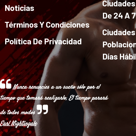
Ciudades 
Noticias
De 24 A 
Términos Y Condiciones
Ciudades
Política De Privacidad
Poblacio
Días Hábi
Nunca renuncies a un sueño sólo por el
tiempo que tomará realizarlo, El tiempo parará
de todos modos
Earl Nightingale