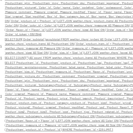
`ProductItem`.`gtin`, `ProductItem`.`mnp`, `ProductItem`.`sku`, `ProductItem`.`googlecat`, `Product
`ProductItem`.`picture4`, `Color`.`id`, `Color`.`name`, `Color`.`codefirst`, `Color`.`codesecond`, `Color
`Measure`.`comment`, `Measure`.`created`, `Measure`.`modified`, `Flavor`.`id`, `Flavor`.`name`, `Flavor`.
`Size`.`created`, `Size`.`modified`, `Box`.`id`, `Box`.`category_box_id`, `Box`.`name`, `Box`.`descrip
ON (`Order`.`product_id` = `Product`.`id`) LEFT JOIN `wwthor_thoro`.`product_items` AS `ProductIt
`Color` ON (`Order`.`color_id` = `Color`.`id`) LEFT JOIN `wwthor_thoro`.`measures` AS `Measure` ON (`
(`Order`.`flavor_id` = `Flavor`.`id`) LEFT JOIN `wwthor_thoro`.`sizes` AS `Size` ON (`Order`.`size_id` = 
`Order`.`id_token` = 61913949
SELECT SUM(`Order`.`subtotal`) as subtotal FROM `wwthor_thoro`.`orders` AS `Order` LEFT JOIN `wwt
`wwthor_thoro`.`product_items` AS `ProductItem` ON (`Order`.`product_item_id` = `ProductItem`.`id`)
4
`wwthor_thoro`.`measures` AS `Measure` ON (`Order`.`measure_id` = `Measure`.`id`) LEFT JOIN `wwthor_th
`wwthor_thoro`.`sizes` AS `Size` ON (`Order`.`size_id` = `Size`.`id`) LEFT JOIN `wwthor_thoro`.`boxes` A
5
SELECT COUNT(*) AS `count` FROM `wwthor_thoro`.`product_items` AS `ProductItem` WHERE `Produ
SELECT `ProductItem`.`id`, `ProductItem`.`product_id`, `ProductItem`.`tag`, `ProductItem`.`tag1`, `P
`ProductItem`.`expirationpromo`, `ProductItem`.`label_name`, `ProductItem`.`label_color`, `Product
`ProductItem`.`size_id`, `ProductItem`.`measure_id`, `ProductItem`.`flavor_id`, `ProductItem`.`und
`ProductItem`.`picture_dir`, `ProductItem`.`comment`, `ProductItem`.`created`, `ProductItem`.`modi
`ProductItem`.`gtin`, `ProductItem`.`mnp`, `ProductItem`.`sku`, `ProductItem`.`googlecat`, `Product
`ProductItem`.`picture4`, `SubcategoryProduct`.`id`, `SubcategoryProduct`.`name`, `SubcategoryP
`Flavor`.`id`, `Flavor`.`name`, `Flavor`.`comment`, `Flavor`.`created`, `Flavor`.`modified`, `Color`.`id`, 
`Color`.`created`, `Measure`.`id`, `Measure`.`name`, `Measure`.`comment`, `Measure`.`created`, `Measure`.`
6
`Product`.`id`, `Product`.`name`, `Product`.`price`, `Product`.`search`, `Product`.`description1`, `Pro
`Product`.`product_item_id`, `Product`.`category_product_id`, `Product`.`size1`, `Product`.`price2`, 
`Product`.`picture2`, `Product`.`created`, `Product`.`modified`, `Product`.`usd`, `Product`.`flavor1`, `Pr
`Product`.`size2`, `Product`.`size3`, `Product`.`cost`, `Product`.`tipo`, `Product`.`related_id`, `P
`wwthor_thoro`.`subcategory_products` AS `SubcategoryProduct` ON (`ProductItem`.`subcategorypro
(`ProductItem`.`flavor_id` = `Flavor`.`id`) LEFT JOIN `wwthor_thoro`.`colors` AS `Color` ON (`Product
(`ProductItem`.`measure_id` = `Measure`.`id`) LEFT JOIN `wwthor_thoro`.`sizes` AS `Size` ON (`Product
(`ProductItem`.`product_id` = `Product`.`id`) WHERE `ProductItem`.`id` = 226 LIMIT 1