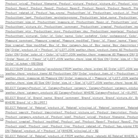
`Product`.`price2`, `Product`.`filename`, `Product`.`picture`, `Product`.`picture_dir`, `Product`.`pict
`Product`.`flavor1`, `Product`.`flavor2`, `Product`.`flavor3`, `Product`.`flavor4`, `Product`.`flavor5`, `Pr
`Product`.`related_id`, `Product`.`has_promo`, `ProductItem`.`id`, `ProductItem`.`product_id`, `Produ
`ProductItem`.`tag4`, `ProductItem`.`expirationpromo`, `ProductItem`.`label_name`, `ProductItem`.`
`ProductItem`.`size_id`, `ProductItem`.`measure_id`, `ProductItem`.`flavor_id`, `ProductItem`.`und
22
`ProductItem`.`picture_dir`, `ProductItem`.`comment`, `ProductItem`.`created`, `ProductItem`.`modi
`ProductItem`.`gtin`, `ProductItem`.`mnp`, `ProductItem`.`sku`, `ProductItem`.`googlecat`, `Product
`ProductItem`.`picture4`, `Color`.`id`, `Color`.`name`, `Color`.`codefirst`, `Color`.`codesecond`, `Color
`Measure`.`comment`, `Measure`.`created`, `Measure`.`modified`, `Flavor`.`id`, `Flavor`.`name`, `Flavor`.
`Size`.`created`, `Size`.`modified`, `Box`.`id`, `Box`.`category_box_id`, `Box`.`name`, `Box`.`descrip
ON (`Order`.`product_id` = `Product`.`id`) LEFT JOIN `wwthor_thoro`.`product_items` AS `ProductIt
`Color` ON (`Order`.`color_id` = `Color`.`id`) LEFT JOIN `wwthor_thoro`.`measures` AS `Measure` ON (`
(`Order`.`flavor_id` = `Flavor`.`id`) LEFT JOIN `wwthor_thoro`.`sizes` AS `Size` ON (`Order`.`size_id` = 
`Order`.`id_token` = 61913949
SELECT SUM(`Order`.`subtotal`) as subtotal FROM `wwthor_thoro`.`orders` AS `Order` LEFT JOIN `wwt
`wwthor_thoro`.`product_items` AS `ProductItem` ON (`Order`.`product_item_id` = `ProductItem`.`id`)
23
`wwthor_thoro`.`measures` AS `Measure` ON (`Order`.`measure_id` = `Measure`.`id`) LEFT JOIN `wwthor_th
`wwthor_thoro`.`sizes` AS `Size` ON (`Order`.`size_id` = `Size`.`id`) LEFT JOIN `wwthor_thoro`.`boxes` A
SELECT `CategoryProduct`.`id`, `CategoryProduct`.`category`, `CategoryProduct`.`category_produc
24
`wwthor_thoro`.`category_products` AS `CategoryProduct` WHERE `CategoryProduct`.`id` = 8 LIMIT 
SELECT `Brand`.`id`, `Brand`.`name`, `Brand`.`comment`, `Brand`.`picture`, `Brand`.`picture_dir`, `B
25
WHERE `Brand`.`id` = 39 LIMIT 1
SELECT `Related`.`id`, `Related`.`product_id`, `Related`.`principal_id`, `Related`.`comment`, `Related`
`Product`.`search`, `Product`.`description1`, `Product`.`picture_url`, `Product`.`description`, `Prod
`Product`.`category_product_id`, `Product`.`size1`, `Product`.`price2`, `Product`.`filename`, `Product
26
`Product`.`created`, `Product`.`modified`, `Product`.`usd`, `Product`.`flavor1`, `Product`.`flavor2`, `Prod
`Product`.`size3`, `Product`.`cost`, `Product`.`tipo`, `Product`.`related_id`, `Product`.`has_promo`
ON (`Related`.`product_id` = `Product`.`id`) WHERE `principal_id` = 182
27
SELECT `Related`.`id`, `Related`.`product_id` FROM `wwthor_thoro`.`relateds` AS `Related` WHERE `pr