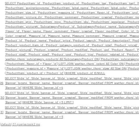
SELECT `ProductItem`.`id`, `ProductItem`.`product_id`, `ProductItem`.`tag`, `ProductItem`.`tag1`, `P
`ProductItem`.`expirationpromo`, `ProductItem`.`label_name`, `ProductItem`.`label_color`, `Product
`ProductItem`.`size_id`, `ProductItem`.`measure_id`, `ProductItem`.`flavor_id`, `ProductItem`.`und
`ProductItem`.`picture_dir`, `ProductItem`.`comment`, `ProductItem`.`created`, `ProductItem`.`modi
`ProductItem`.`gtin`, `ProductItem`.`mnp`, `ProductItem`.`sku`, `ProductItem`.`googlecat`, `Product
`ProductItem`.`picture4`, `SubcategoryProduct`.`id`, `SubcategoryProduct`.`name`, `SubcategoryP
`Flavor`.`id`, `Flavor`.`name`, `Flavor`.`comment`, `Flavor`.`created`, `Flavor`.`modified`, `Color`.`id`, 
`Color`.`created`, `Measure`.`id`, `Measure`.`name`, `Measure`.`comment`, `Measure`.`created`, `Measure`.`
28
`Product`.`id`, `Product`.`name`, `Product`.`price`, `Product`.`search`, `Product`.`description1`, `Pro
`Product`.`product_item_id`, `Product`.`category_product_id`, `Product`.`size1`, `Product`.`price2`, 
`Product`.`picture2`, `Product`.`created`, `Product`.`modified`, `Product`.`usd`, `Product`.`flavor1`, `Pr
`Product`.`size2`, `Product`.`size3`, `Product`.`cost`, `Product`.`tipo`, `Product`.`related_id`, `P
`wwthor_thoro`.`subcategory_products` AS `SubcategoryProduct` ON (`ProductItem`.`subcategorypro
(`ProductItem`.`flavor_id` = `Flavor`.`id`) LEFT JOIN `wwthor_thoro`.`colors` AS `Color` ON (`Product
(`ProductItem`.`measure_id` = `Measure`.`id`) LEFT JOIN `wwthor_thoro`.`sizes` AS `Size` ON (`Product
(`ProductItem`.`product_id` = `Product`.`id`) WHERE `product_id` IS NULL
SELECT `Slide`.`id`, `Slide`.`banner_id`, `Slide`.`created`, `Slide`.`modified`, `Slide`.`name`, `Slide`.`pictu
29
`Banner`.`locate`, `Banner`.`name`, `Banner`.`created`, `Banner`.`modified` FROM `wwthor_thoro`.`sli
`Banner`.`id`) WHERE `Slide`.`banner_id` = 4
SELECT `Slide`.`id`, `Slide`.`banner_id`, `Slide`.`created`, `Slide`.`modified`, `Slide`.`name`, `Slide`.`pictu
30
`Banner`.`locate`, `Banner`.`name`, `Banner`.`created`, `Banner`.`modified` FROM `wwthor_thoro`.`sli
`Banner`.`id`) WHERE `Slide`.`banner_id` = 5 LIMIT 1
SELECT `Slide`.`id`, `Slide`.`banner_id`, `Slide`.`created`, `Slide`.`modified`, `Slide`.`name`, `Slide`.`pictu
31
`Banner`.`locate`, `Banner`.`name`, `Banner`.`created`, `Banner`.`modified` FROM `wwthor_thoro`.`sli
`Banner`.`id`) WHERE `Slide`.`banner_id` = 6
(default) 31 queries took 2 ms