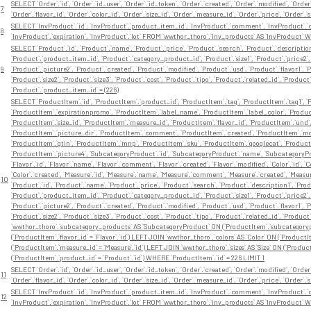
SELECT `Order`.`id`, `Order`.`id_user`, `Order`.`id_token`, `Order`.`created`, `Order`.`modified`, `Orde
7
`Order`.`flavor_id`, `Order`.`color_id`, `Order`.`size_id`, `Order`.`measure_id`, `Order`.`price`, `Ord
SELECT `InvProduct`.`id`, `InvProduct`.`product_item_id`, `InvProduct`.`comment`, `InvProduct`.`cre
8
`InvProduct`.`expiration`, `InvProduct`.`lot` FROM `wwthor_thoro`.`inv_products` AS `InvProduct`
SELECT `Product`.`id`, `Product`.`name`, `Product`.`price`, `Product`.`search`, `Product`.`description
`Product`.`product_item_id`, `Product`.`category_product_id`, `Product`.`size1`, `Product`.`price2`, 
9
`Product`.`picture2`, `Product`.`created`, `Product`.`modified`, `Product`.`usd`, `Product`.`flavor1`, `Pr
`Product`.`size2`, `Product`.`size3`, `Product`.`cost`, `Product`.`tipo`, `Product`.`related_id`, `P
`Product`.`product_item_id` = (226)
SELECT `ProductItem`.`id`, `ProductItem`.`product_id`, `ProductItem`.`tag`, `ProductItem`.`tag1`, `P
`ProductItem`.`expirationpromo`, `ProductItem`.`label_name`, `ProductItem`.`label_color`, `Product
`ProductItem`.`size_id`, `ProductItem`.`measure_id`, `ProductItem`.`flavor_id`, `ProductItem`.`und
`ProductItem`.`picture_dir`, `ProductItem`.`comment`, `ProductItem`.`created`, `ProductItem`.`modi
`ProductItem`.`gtin`, `ProductItem`.`mnp`, `ProductItem`.`sku`, `ProductItem`.`googlecat`, `Product
`ProductItem`.`picture4`, `SubcategoryProduct`.`id`, `SubcategoryProduct`.`name`, `SubcategoryP
`Flavor`.`id`, `Flavor`.`name`, `Flavor`.`comment`, `Flavor`.`created`, `Flavor`.`modified`, `Color`.`id`, 
`Color`.`created`, `Measure`.`id`, `Measure`.`name`, `Measure`.`comment`, `Measure`.`created`, `Measure`.`
10
`Product`.`id`, `Product`.`name`, `Product`.`price`, `Product`.`search`, `Product`.`description1`, `Pro
`Product`.`product_item_id`, `Product`.`category_product_id`, `Product`.`size1`, `Product`.`price2`, 
`Product`.`picture2`, `Product`.`created`, `Product`.`modified`, `Product`.`usd`, `Product`.`flavor1`, `Pr
`Product`.`size2`, `Product`.`size3`, `Product`.`cost`, `Product`.`tipo`, `Product`.`related_id`, `P
`wwthor_thoro`.`subcategory_products` AS `SubcategoryProduct` ON (`ProductItem`.`subcategorypro
(`ProductItem`.`flavor_id` = `Flavor`.`id`) LEFT JOIN `wwthor_thoro`.`colors` AS `Color` ON (`Product
(`ProductItem`.`measure_id` = `Measure`.`id`) LEFT JOIN `wwthor_thoro`.`sizes` AS `Size` ON (`Product
(`ProductItem`.`product_id` = `Product`.`id`) WHERE `ProductItem`.`id` = 226 LIMIT 1
SELECT `Order`.`id`, `Order`.`id_user`, `Order`.`id_token`, `Order`.`created`, `Order`.`modified`, `Orde
11
`Order`.`flavor_id`, `Order`.`color_id`, `Order`.`size_id`, `Order`.`measure_id`, `Order`.`price`, `Ord
SELECT `InvProduct`.`id`, `InvProduct`.`product_item_id`, `InvProduct`.`comment`, `InvProduct`.`cre
12
`InvProduct`.`expiration`, `InvProduct`.`lot` FROM `wwthor_thoro`.`inv_products` AS `InvProduct`