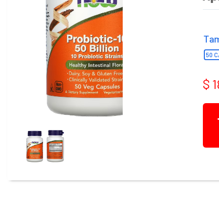
cuenta
Ta
50 
$ 
Mis
compras