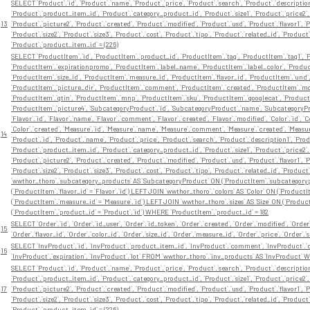
SELECT `Product`.`id`, `Product`.`name`, `Product`.`price`, `Product`.`search`, `Product`.`description
`Product`.`product_item_id`, `Product`.`category_product_id`, `Product`.`size1`, `Product`.`price2`, 
13
`Product`.`picture2`, `Product`.`created`, `Product`.`modified`, `Product`.`usd`, `Product`.`flavor1`, `Pr
`Product`.`size2`, `Product`.`size3`, `Product`.`cost`, `Product`.`tipo`, `Product`.`related_id`, `P
`Product`.`product_item_id` = (226)
SELECT `ProductItem`.`id`, `ProductItem`.`product_id`, `ProductItem`.`tag`, `ProductItem`.`tag1`, `P
`ProductItem`.`expirationpromo`, `ProductItem`.`label_name`, `ProductItem`.`label_color`, `Product
`ProductItem`.`size_id`, `ProductItem`.`measure_id`, `ProductItem`.`flavor_id`, `ProductItem`.`und
`ProductItem`.`picture_dir`, `ProductItem`.`comment`, `ProductItem`.`created`, `ProductItem`.`modi
`ProductItem`.`gtin`, `ProductItem`.`mnp`, `ProductItem`.`sku`, `ProductItem`.`googlecat`, `Product
`ProductItem`.`picture4`, `SubcategoryProduct`.`id`, `SubcategoryProduct`.`name`, `SubcategoryP
`Flavor`.`id`, `Flavor`.`name`, `Flavor`.`comment`, `Flavor`.`created`, `Flavor`.`modified`, `Color`.`id`, 
`Color`.`created`, `Measure`.`id`, `Measure`.`name`, `Measure`.`comment`, `Measure`.`created`, `Measure`.`
14
`Product`.`id`, `Product`.`name`, `Product`.`price`, `Product`.`search`, `Product`.`description1`, `Pro
`Product`.`product_item_id`, `Product`.`category_product_id`, `Product`.`size1`, `Product`.`price2`, 
`Product`.`picture2`, `Product`.`created`, `Product`.`modified`, `Product`.`usd`, `Product`.`flavor1`, `Pr
`Product`.`size2`, `Product`.`size3`, `Product`.`cost`, `Product`.`tipo`, `Product`.`related_id`, `P
`wwthor_thoro`.`subcategory_products` AS `SubcategoryProduct` ON (`ProductItem`.`subcategorypro
(`ProductItem`.`flavor_id` = `Flavor`.`id`) LEFT JOIN `wwthor_thoro`.`colors` AS `Color` ON (`Product
(`ProductItem`.`measure_id` = `Measure`.`id`) LEFT JOIN `wwthor_thoro`.`sizes` AS `Size` ON (`Product
(`ProductItem`.`product_id` = `Product`.`id`) WHERE `ProductItem`.`product_id` = 182
SELECT `Order`.`id`, `Order`.`id_user`, `Order`.`id_token`, `Order`.`created`, `Order`.`modified`, `Orde
15
`Order`.`flavor_id`, `Order`.`color_id`, `Order`.`size_id`, `Order`.`measure_id`, `Order`.`price`, `Ord
SELECT `InvProduct`.`id`, `InvProduct`.`product_item_id`, `InvProduct`.`comment`, `InvProduct`.`cre
16
`InvProduct`.`expiration`, `InvProduct`.`lot` FROM `wwthor_thoro`.`inv_products` AS `InvProduct`
SELECT `Product`.`id`, `Product`.`name`, `Product`.`price`, `Product`.`search`, `Product`.`description
`Product`.`product_item_id`, `Product`.`category_product_id`, `Product`.`size1`, `Product`.`price2`, 
17
`Product`.`picture2`, `Product`.`created`, `Product`.`modified`, `Product`.`usd`, `Product`.`flavor1`, `Pr
`Product`.`size2`, `Product`.`size3`, `Product`.`cost`, `Product`.`tipo`, `Product`.`related_id`, `P
`Product`.`product_item_id` = (226)