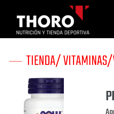
TIENDA/
VITAMINAS/
P
Mi
Apo