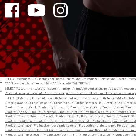
// En app/View/Layouts/default.ctp
Nr
Query
SELECT `Metaglobal`.`id`, `Metaglobal`.`name`, `Metaglobal`.`metaglobal`, `Metaglobal`.`event`, `Metag
1
FROM `wwthor_thoro`.`metaglobals` AS `Metaglobal` WHERE 1 = 1
SELECT `Accountmanager`.`id`, `Accountmanager`.`name`, `Accountmanager`.`account`, `Accountm
2
`Accountmanager`.`created`, `Accountmanager`.`modified` FROM `wwthor_thoro`.`accountmanage
SELECT `Order`.`id`, `Order`.`id_user`, `Order`.`id_token`, `Order`.`created`, `Order`.`modified`, `Orde
`Order`.`flavor_id`, `Order`.`color_id`, `Order`.`size_id`, `Order`.`measure_id`, `Order`.`price`, `Order`.
`Product`.`description1`, `Product`.`picture_url`, `Product`.`description`, `Product`.`table`, `Produ
`Product`.`price2`, `Product`.`filename`, `Product`.`picture`, `Product`.`picture_dir`, `Product`.`pict
`Product`.`flavor1`, `Product`.`flavor2`, `Product`.`flavor3`, `Product`.`flavor4`, `Product`.`flavor5`, `Pr
`Product`.`related_id`, `Product`.`has_promo`, `ProductItem`.`id`, `ProductItem`.`product_id`, `Produ
`ProductItem`.`tag4`, `ProductItem`.`expirationpromo`, `ProductItem`.`label_name`, `ProductItem`.`
`ProductItem`.`size_id`, `ProductItem`.`measure_id`, `ProductItem`.`flavor_id`, `ProductItem`.`und
3
`ProductItem`.`picture_dir`, `ProductItem`.`comment`, `ProductItem`.`created`, `ProductItem`.`modi