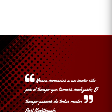
Cerrar sesión
Nunca renuncies a un sueño sólo
por el tiempo que tomará realizarlo, El
tiempo parará de todos modos
o
Earl Nightingale