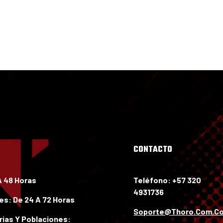
Mis compras
CONTACTO
A 48 Horas
Teléfono: +57 320
4931736
les:
De 24 A 72 Horas
Soporte@thoro.com.c
ias Y Poblaciones: