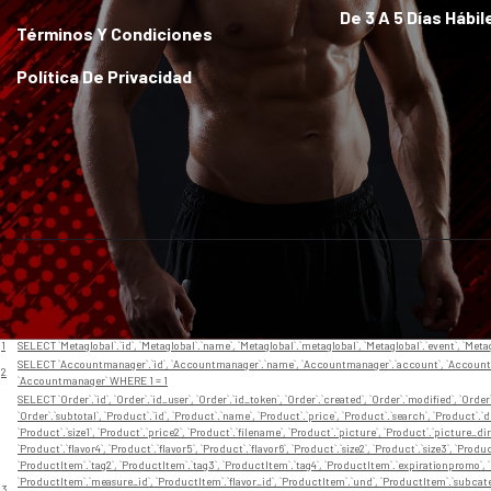
De 3 A 5 Días Hábil
Términos Y Condiciones
Política De Privacidad
// En app/View/Layouts/default.ctp
Nr
Query
1
SELECT `Metaglobal`.`id`, `Metaglobal`.`name`, `Metaglobal`.`metaglobal`, `Metaglobal`.`event`, `Met
SELECT `Accountmanager`.`id`, `Accountmanager`.`name`, `Accountmanager`.`account`, `Accountm
2
`Accountmanager` WHERE 1 = 1
SELECT `Order`.`id`, `Order`.`id_user`, `Order`.`id_token`, `Order`.`created`, `Order`.`modified`, `Order
`Order`.`subtotal`, `Product`.`id`, `Product`.`name`, `Product`.`price`, `Product`.`search`, `Product`
`Product`.`size1`, `Product`.`price2`, `Product`.`filename`, `Product`.`picture`, `Product`.`picture_dir`
`Product`.`flavor4`, `Product`.`flavor5`, `Product`.`flavor6`, `Product`.`size2`, `Product`.`size3`, `Pr
`ProductItem`.`tag2`, `ProductItem`.`tag3`, `ProductItem`.`tag4`, `ProductItem`.`expirationpromo`, 
`ProductItem`.`measure_id`, `ProductItem`.`flavor_id`, `ProductItem`.`und`, `ProductItem`.`subcat
3