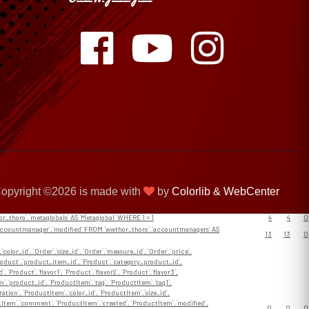
opyright ©
2026 is made with
by
Colorlib &
WebCenter
Num.
Took
Error
Affected
rows
(ms)
hor_thoro`.`metaglobals` AS `Metaglobal` WHERE 1 = 1
4
4
0
`Accountmanager`.`modified` FROM `wwthor_thoro`.`accountmanagers` AS
13
13
0
`color_id`, `Order`.`size_id`, `Order`.`measure_id`, `Order`.`price`,
, `Product`.`product_item_id`, `Product`.`category_product_id`,
 `Product`.`flavor1`, `Product`.`flavor2`, `Product`.`flavor3`,
tem`.`product_id`, `ProductItem`.`tag`, `ProductItem`.`tag1`,
tion`, `ProductItem`.`color_id`, `ProductItem`.`size_id`,
ctItem`.`comment`, `ProductItem`.`created`, `ProductItem`.`modified`,
0
0
0