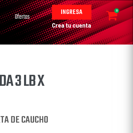
INGRESA
0
Ofertas
Crea tu cuenta
A 3 LB X
RTA DE CAUCHO