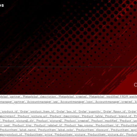
es
C
aglobal`.`partner`, `Metaglobal`.`description`, `Metaglobal`.`created`, `Metaglobal`.`modified` FROM `wwt
anager`.`partner`, `Accountmanager`.`uso`, `Accountmanager`.`icon`, `Accountmanager`.`created`, 
`.`product_id`, `Order`.`product_item_id`, `Order`.`box_id`, `Order`.`quantity`, `Order`.`flavor_id`, `Order`.
.`description1`, `Product`.`picture_url`, `Product`.`description`, `Product`.`table`, `Product`.`brand_id`
, `Product`.`picture2_dir`, `Product`.`picture2`, `Product`.`created`, `Product`.`modified`, `Product`.`usd`,
oduct`.`cost`, `Product`.`tipo`, `Product`.`related_id`, `Product`.`has_promo`, `ProductItem`.`id`, `ProductI
`ProductItem`.`label_name`, `ProductItem`.`label_color`, `ProductItem`.`discount`, `ProductItem`.`expira
egoryproduct_id`, `ProductItem`.`price`, `ProductItem`.`picture`, `ProductItem`.`picture_dir`, `Produ