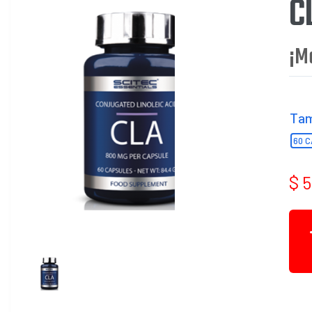
C
cuenta
¡M
Ta
60 
$ 
Mis
compras