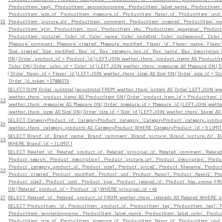
`ProductItem`.`tag4`, `ProductItem`.`expirationpromo`, `ProductItem`.`label_name`, `ProductItem`.`
`ProductItem`.`size_id`, `ProductItem`.`measure_id`, `ProductItem`.`flavor_id`, `ProductItem`.`und
22
`ProductItem`.`picture_dir`, `ProductItem`.`comment`, `ProductItem`.`created`, `ProductItem`.`modi
`ProductItem`.`gtin`, `ProductItem`.`mnp`, `ProductItem`.`sku`, `ProductItem`.`googlecat`, `Product
`ProductItem`.`picture4`, `Color`.`id`, `Color`.`name`, `Color`.`codefirst`, `Color`.`codesecond`, `Color
`Measure`.`comment`, `Measure`.`created`, `Measure`.`modified`, `Flavor`.`id`, `Flavor`.`name`, `Flavor`.
`Size`.`created`, `Size`.`modified`, `Box`.`id`, `Box`.`category_box_id`, `Box`.`name`, `Box`.`descrip
ON (`Order`.`product_id` = `Product`.`id`) LEFT JOIN `wwthor_thoro`.`product_items` AS `ProductIt
`Color` ON (`Order`.`color_id` = `Color`.`id`) LEFT JOIN `wwthor_thoro`.`measures` AS `Measure` ON (`
(`Order`.`flavor_id` = `Flavor`.`id`) LEFT JOIN `wwthor_thoro`.`sizes` AS `Size` ON (`Order`.`size_id` = 
`Order`.`id_token` = 27888079
SELECT SUM(`Order`.`subtotal`) as subtotal FROM `wwthor_thoro`.`orders` AS `Order` LEFT JOIN `wwt
`wwthor_thoro`.`product_items` AS `ProductItem` ON (`Order`.`product_item_id` = `ProductItem`.`id`)
23
`wwthor_thoro`.`measures` AS `Measure` ON (`Order`.`measure_id` = `Measure`.`id`) LEFT JOIN `wwthor_th
`wwthor_thoro`.`sizes` AS `Size` ON (`Order`.`size_id` = `Size`.`id`) LEFT JOIN `wwthor_thoro`.`boxes` A
SELECT `CategoryProduct`.`id`, `CategoryProduct`.`category`, `CategoryProduct`.`category_produc
24
`wwthor_thoro`.`category_products` AS `CategoryProduct` WHERE `CategoryProduct`.`id` = 5 LIMIT
SELECT `Brand`.`id`, `Brand`.`name`, `Brand`.`comment`, `Brand`.`picture`, `Brand`.`picture_dir`, `B
25
WHERE `Brand`.`id` = 1 LIMIT 1
SELECT `Related`.`id`, `Related`.`product_id`, `Related`.`principal_id`, `Related`.`comment`, `Related`
`Product`.`search`, `Product`.`description1`, `Product`.`picture_url`, `Product`.`description`, `Prod
`Product`.`category_product_id`, `Product`.`size1`, `Product`.`price2`, `Product`.`filename`, `Product
26
`Product`.`created`, `Product`.`modified`, `Product`.`usd`, `Product`.`flavor1`, `Product`.`flavor2`, `Prod
`Product`.`size3`, `Product`.`cost`, `Product`.`tipo`, `Product`.`related_id`, `Product`.`has_promo`
ON (`Related`.`product_id` = `Product`.`id`) WHERE `principal_id` = 49
27
SELECT `Related`.`id`, `Related`.`product_id` FROM `wwthor_thoro`.`relateds` AS `Related` WHERE `p
SELECT `ProductItem`.`id`, `ProductItem`.`product_id`, `ProductItem`.`tag`, `ProductItem`.`tag1`, `P
`ProductItem`.`expirationpromo`, `ProductItem`.`label_name`, `ProductItem`.`label_color`, `Product
`ProductItem`.`size_id`, `ProductItem`.`measure_id`, `ProductItem`.`flavor_id`, `ProductItem`.`und