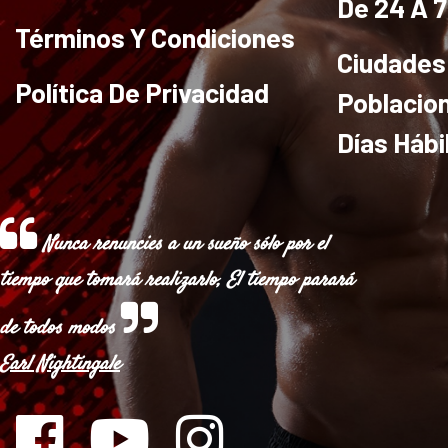
De 24 A 
Términos Y Condiciones
Ciudades
Política De Privacidad
Poblacio
Días Hábi
Nunca renuncies a un sueño sólo por el
tiempo que tomará realizarlo, El tiempo parará
de todos modos
Earl Nightingale