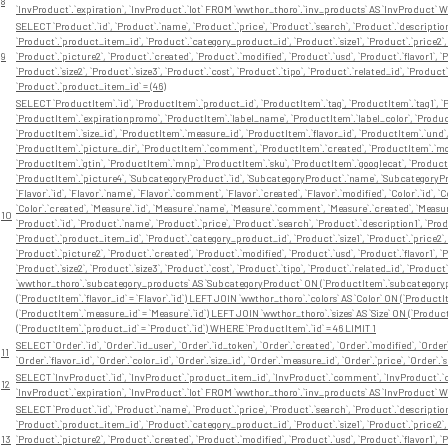
8
`InvProduct`.`expiration`, `InvProduct`.`lot` FROM `wwthor_thoro`.`inv_products` AS `InvProduct` 
SELECT `Product`.`id`, `Product`.`name`, `Product`.`price`, `Product`.`search`, `Product`.`description
`Product`.`product_item_id`, `Product`.`category_product_id`, `Product`.`size1`, `Product`.`price2`, 
9
`Product`.`picture2`, `Product`.`created`, `Product`.`modified`, `Product`.`usd`, `Product`.`flavor1`, `Pr
`Product`.`size2`, `Product`.`size3`, `Product`.`cost`, `Product`.`tipo`, `Product`.`related_id`, `P
`Product`.`product_item_id` = (46)
SELECT `ProductItem`.`id`, `ProductItem`.`product_id`, `ProductItem`.`tag`, `ProductItem`.`tag1`, `P
`ProductItem`.`expirationpromo`, `ProductItem`.`label_name`, `ProductItem`.`label_color`, `Product
`ProductItem`.`size_id`, `ProductItem`.`measure_id`, `ProductItem`.`flavor_id`, `ProductItem`.`und
`ProductItem`.`picture_dir`, `ProductItem`.`comment`, `ProductItem`.`created`, `ProductItem`.`modi
`ProductItem`.`gtin`, `ProductItem`.`mnp`, `ProductItem`.`sku`, `ProductItem`.`googlecat`, `Product
`ProductItem`.`picture4`, `SubcategoryProduct`.`id`, `SubcategoryProduct`.`name`, `SubcategoryP
`Flavor`.`id`, `Flavor`.`name`, `Flavor`.`comment`, `Flavor`.`created`, `Flavor`.`modified`, `Color`.`id`, 
`Color`.`created`, `Measure`.`id`, `Measure`.`name`, `Measure`.`comment`, `Measure`.`created`, `Measure`.`
10
`Product`.`id`, `Product`.`name`, `Product`.`price`, `Product`.`search`, `Product`.`description1`, `Pro
`Product`.`product_item_id`, `Product`.`category_product_id`, `Product`.`size1`, `Product`.`price2`, 
`Product`.`picture2`, `Product`.`created`, `Product`.`modified`, `Product`.`usd`, `Product`.`flavor1`, `Pr
`Product`.`size2`, `Product`.`size3`, `Product`.`cost`, `Product`.`tipo`, `Product`.`related_id`, `P
`wwthor_thoro`.`subcategory_products` AS `SubcategoryProduct` ON (`ProductItem`.`subcategorypro
(`ProductItem`.`flavor_id` = `Flavor`.`id`) LEFT JOIN `wwthor_thoro`.`colors` AS `Color` ON (`Product
(`ProductItem`.`measure_id` = `Measure`.`id`) LEFT JOIN `wwthor_thoro`.`sizes` AS `Size` ON (`Product
(`ProductItem`.`product_id` = `Product`.`id`) WHERE `ProductItem`.`id` = 46 LIMIT 1
SELECT `Order`.`id`, `Order`.`id_user`, `Order`.`id_token`, `Order`.`created`, `Order`.`modified`, `Orde
11
`Order`.`flavor_id`, `Order`.`color_id`, `Order`.`size_id`, `Order`.`measure_id`, `Order`.`price`, `Ord
SELECT `InvProduct`.`id`, `InvProduct`.`product_item_id`, `InvProduct`.`comment`, `InvProduct`.`cre
12
`InvProduct`.`expiration`, `InvProduct`.`lot` FROM `wwthor_thoro`.`inv_products` AS `InvProduct` 
SELECT `Product`.`id`, `Product`.`name`, `Product`.`price`, `Product`.`search`, `Product`.`description
`Product`.`product_item_id`, `Product`.`category_product_id`, `Product`.`size1`, `Product`.`price2`, 
13
`Product`.`picture2`, `Product`.`created`, `Product`.`modified`, `Product`.`usd`, `Product`.`flavor1`, `Pr