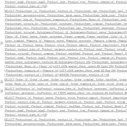
`Product`.`size2`, `Product`.`size3`, `Product`.`cost`, `Product`.`tipo`, `Product`.`related_id`, `P
`Product`.`product_item_id` = (46)
SELECT `ProductItem`.`id`, `ProductItem`.`product_id`, `ProductItem`.`tag`, `ProductItem`.`tag1`, `P
`ProductItem`.`expirationpromo`, `ProductItem`.`label_name`, `ProductItem`.`label_color`, `Product
`ProductItem`.`size_id`, `ProductItem`.`measure_id`, `ProductItem`.`flavor_id`, `ProductItem`.`und
`ProductItem`.`picture_dir`, `ProductItem`.`comment`, `ProductItem`.`created`, `ProductItem`.`modi
`ProductItem`.`gtin`, `ProductItem`.`mnp`, `ProductItem`.`sku`, `ProductItem`.`googlecat`, `Product
`ProductItem`.`picture4`, `SubcategoryProduct`.`id`, `SubcategoryProduct`.`name`, `SubcategoryP
`Flavor`.`id`, `Flavor`.`name`, `Flavor`.`comment`, `Flavor`.`created`, `Flavor`.`modified`, `Color`.`id`, 
`Color`.`created`, `Measure`.`id`, `Measure`.`name`, `Measure`.`comment`, `Measure`.`created`, `Measure`.`
14
`Product`.`id`, `Product`.`name`, `Product`.`price`, `Product`.`search`, `Product`.`description1`, `Pro
`Product`.`product_item_id`, `Product`.`category_product_id`, `Product`.`size1`, `Product`.`price2`, 
`Product`.`picture2`, `Product`.`created`, `Product`.`modified`, `Product`.`usd`, `Product`.`flavor1`, `Pr
`Product`.`size2`, `Product`.`size3`, `Product`.`cost`, `Product`.`tipo`, `Product`.`related_id`, `P
`wwthor_thoro`.`subcategory_products` AS `SubcategoryProduct` ON (`ProductItem`.`subcategorypro
(`ProductItem`.`flavor_id` = `Flavor`.`id`) LEFT JOIN `wwthor_thoro`.`colors` AS `Color` ON (`Product
(`ProductItem`.`measure_id` = `Measure`.`id`) LEFT JOIN `wwthor_thoro`.`sizes` AS `Size` ON (`Product
(`ProductItem`.`product_id` = `Product`.`id`) WHERE `ProductItem`.`product_id` = 49
SELECT `Order`.`id`, `Order`.`id_user`, `Order`.`id_token`, `Order`.`created`, `Order`.`modified`, `Orde
15
`Order`.`flavor_id`, `Order`.`color_id`, `Order`.`size_id`, `Order`.`measure_id`, `Order`.`price`, `Ord
SELECT `InvProduct`.`id`, `InvProduct`.`product_item_id`, `InvProduct`.`comment`, `InvProduct`.`cre
16
`InvProduct`.`expiration`, `InvProduct`.`lot` FROM `wwthor_thoro`.`inv_products` AS `InvProduct` 
SELECT `Product`.`id`, `Product`.`name`, `Product`.`price`, `Product`.`search`, `Product`.`description
`Product`.`product_item_id`, `Product`.`category_product_id`, `Product`.`size1`, `Product`.`price2`, 
17
`Product`.`picture2`, `Product`.`created`, `Product`.`modified`, `Product`.`usd`, `Product`.`flavor1`, `Pr
`Product`.`size2`, `Product`.`size3`, `Product`.`cost`, `Product`.`tipo`, `Product`.`related_id`, `P
`Product`.`product_item_id` = (46)
SELECT `ProductItem`.`id`, `ProductItem`.`product_id`, `ProductItem`.`tag`, `ProductItem`.`tag1`, `P
`ProductItem`.`expirationpromo`, `ProductItem`.`label_name`, `ProductItem`.`label_color`, `Product