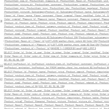
`ProductItem`.`size_id`, `ProductItem`.`measure_id`, `ProductItem`.`flavor_id`, `ProductItem`.`und
`ProductItem`.`picture_dir`, `ProductItem`.`comment`, `ProductItem`.`created`, `ProductItem`.`modi
`ProductItem`.`gtin`, `ProductItem`.`mnp`, `ProductItem`.`sku`, `ProductItem`.`googlecat`, `Product
`ProductItem`.`picture4`, `SubcategoryProduct`.`id`, `SubcategoryProduct`.`name`, `SubcategoryP
`Flavor`.`id`, `Flavor`.`name`, `Flavor`.`comment`, `Flavor`.`created`, `Flavor`.`modified`, `Color`.`id`, 
`Color`.`created`, `Measure`.`id`, `Measure`.`name`, `Measure`.`comment`, `Measure`.`created`, `Measure`.`
18
`Product`.`id`, `Product`.`name`, `Product`.`price`, `Product`.`search`, `Product`.`description1`, `Pro
`Product`.`product_item_id`, `Product`.`category_product_id`, `Product`.`size1`, `Product`.`price2`, 
`Product`.`picture2`, `Product`.`created`, `Product`.`modified`, `Product`.`usd`, `Product`.`flavor1`, `Pr
`Product`.`size2`, `Product`.`size3`, `Product`.`cost`, `Product`.`tipo`, `Product`.`related_id`, `P
`wwthor_thoro`.`subcategory_products` AS `SubcategoryProduct` ON (`ProductItem`.`subcategorypro
(`ProductItem`.`flavor_id` = `Flavor`.`id`) LEFT JOIN `wwthor_thoro`.`colors` AS `Color` ON (`Product
(`ProductItem`.`measure_id` = `Measure`.`id`) LEFT JOIN `wwthor_thoro`.`sizes` AS `Size` ON (`Product
(`ProductItem`.`product_id` = `Product`.`id`) WHERE 1 = 1 ORDER BY rand() ASC LIMIT 6
SELECT `Order`.`id`, `Order`.`id_user`, `Order`.`id_token`, `Order`.`created`, `Order`.`modified`, `Orde
19
`Order`.`flavor_id`, `Order`.`color_id`, `Order`.`size_id`, `Order`.`measure_id`, `Order`.`price`, `Or
127, 60, 52, 99, 138)
SELECT `InvProduct`.`id`, `InvProduct`.`product_item_id`, `InvProduct`.`comment`, `InvProduct`.`cre
20
`InvProduct`.`expiration`, `InvProduct`.`lot` FROM `wwthor_thoro`.`inv_products` AS `InvProduct` W
SELECT `Product`.`id`, `Product`.`name`, `Product`.`price`, `Product`.`search`, `Product`.`description
`Product`.`product_item_id`, `Product`.`category_product_id`, `Product`.`size1`, `Product`.`price2`, 
21
`Product`.`picture2`, `Product`.`created`, `Product`.`modified`, `Product`.`usd`, `Product`.`flavor1`, `Pr
`Product`.`size2`, `Product`.`size3`, `Product`.`cost`, `Product`.`tipo`, `Product`.`related_id`, `P
`Product`.`product_item_id` IN (100, 127, 60, 52, 99, 138)
SELECT `Order`.`id`, `Order`.`id_user`, `Order`.`id_token`, `Order`.`created`, `Order`.`modified`, `Orde
`Order`.`flavor_id`, `Order`.`color_id`, `Order`.`size_id`, `Order`.`measure_id`, `Order`.`price`, `Order`.
`Product`.`description1`, `Product`.`picture_url`, `Product`.`description`, `Product`.`table`, `Produ
`Product`.`price2`, `Product`.`filename`, `Product`.`picture`, `Product`.`picture_dir`, `Product`.`pict
`Product`.`flavor1`, `Product`.`flavor2`, `Product`.`flavor3`, `Product`.`flavor4`, `Product`.`flavor5`, `Pr
`Product`.`related_id`, `Product`.`has_promo`, `ProductItem`.`id`, `ProductItem`.`product_id`, `Produ