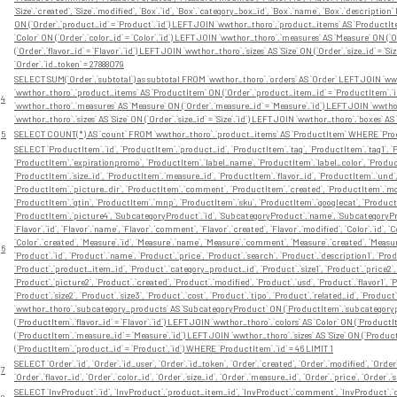
`Size`.`created`, `Size`.`modified`, `Box`.`id`, `Box`.`category_box_id`, `Box`.`name`, `Box`.`descrip
ON (`Order`.`product_id` = `Product`.`id`) LEFT JOIN `wwthor_thoro`.`product_items` AS `ProductIt
`Color` ON (`Order`.`color_id` = `Color`.`id`) LEFT JOIN `wwthor_thoro`.`measures` AS `Measure` ON (`
(`Order`.`flavor_id` = `Flavor`.`id`) LEFT JOIN `wwthor_thoro`.`sizes` AS `Size` ON (`Order`.`size_id` = 
`Order`.`id_token` = 27888079
SELECT SUM(`Order`.`subtotal`) as subtotal FROM `wwthor_thoro`.`orders` AS `Order` LEFT JOIN `wwt
`wwthor_thoro`.`product_items` AS `ProductItem` ON (`Order`.`product_item_id` = `ProductItem`.`id`)
4
`wwthor_thoro`.`measures` AS `Measure` ON (`Order`.`measure_id` = `Measure`.`id`) LEFT JOIN `wwthor_th
`wwthor_thoro`.`sizes` AS `Size` ON (`Order`.`size_id` = `Size`.`id`) LEFT JOIN `wwthor_thoro`.`boxes` A
5
SELECT COUNT(*) AS `count` FROM `wwthor_thoro`.`product_items` AS `ProductItem` WHERE `Produ
SELECT `ProductItem`.`id`, `ProductItem`.`product_id`, `ProductItem`.`tag`, `ProductItem`.`tag1`, `P
`ProductItem`.`expirationpromo`, `ProductItem`.`label_name`, `ProductItem`.`label_color`, `Product
`ProductItem`.`size_id`, `ProductItem`.`measure_id`, `ProductItem`.`flavor_id`, `ProductItem`.`und
`ProductItem`.`picture_dir`, `ProductItem`.`comment`, `ProductItem`.`created`, `ProductItem`.`modi
`ProductItem`.`gtin`, `ProductItem`.`mnp`, `ProductItem`.`sku`, `ProductItem`.`googlecat`, `Product
`ProductItem`.`picture4`, `SubcategoryProduct`.`id`, `SubcategoryProduct`.`name`, `SubcategoryP
`Flavor`.`id`, `Flavor`.`name`, `Flavor`.`comment`, `Flavor`.`created`, `Flavor`.`modified`, `Color`.`id`, 
`Color`.`created`, `Measure`.`id`, `Measure`.`name`, `Measure`.`comment`, `Measure`.`created`, `Measure`.`
6
`Product`.`id`, `Product`.`name`, `Product`.`price`, `Product`.`search`, `Product`.`description1`, `Pro
`Product`.`product_item_id`, `Product`.`category_product_id`, `Product`.`size1`, `Product`.`price2`, 
`Product`.`picture2`, `Product`.`created`, `Product`.`modified`, `Product`.`usd`, `Product`.`flavor1`, `Pr
`Product`.`size2`, `Product`.`size3`, `Product`.`cost`, `Product`.`tipo`, `Product`.`related_id`, `P
`wwthor_thoro`.`subcategory_products` AS `SubcategoryProduct` ON (`ProductItem`.`subcategorypro
(`ProductItem`.`flavor_id` = `Flavor`.`id`) LEFT JOIN `wwthor_thoro`.`colors` AS `Color` ON (`Product
(`ProductItem`.`measure_id` = `Measure`.`id`) LEFT JOIN `wwthor_thoro`.`sizes` AS `Size` ON (`Product
(`ProductItem`.`product_id` = `Product`.`id`) WHERE `ProductItem`.`id` = 46 LIMIT 1
SELECT `Order`.`id`, `Order`.`id_user`, `Order`.`id_token`, `Order`.`created`, `Order`.`modified`, `Orde
7
`Order`.`flavor_id`, `Order`.`color_id`, `Order`.`size_id`, `Order`.`measure_id`, `Order`.`price`, `Ord
SELECT `InvProduct`.`id`, `InvProduct`.`product_item_id`, `InvProduct`.`comment`, `InvProduct`.`cre