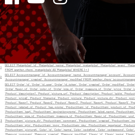
// En app/View/Layouts/default.ctp
Nr
Query
SELECT `Metaglobal`.`id`, `Metaglobal`.`name`, `Metaglobal`.`metaglobal`, `Metaglobal`.`event`, `Metag
1
FROM `wwthor_thoro`.`metaglobals` AS `Metaglobal` WHERE 1 = 1
SELECT `Accountmanager`.`id`, `Accountmanager`.`name`, `Accountmanager`.`account`, `Accountm
2
`Accountmanager`.`created`, `Accountmanager`.`modified` FROM `wwthor_thoro`.`accountmanage
SELECT `Order`.`id`, `Order`.`id_user`, `Order`.`id_token`, `Order`.`created`, `Order`.`modified`, `Orde
`Order`.`flavor_id`, `Order`.`color_id`, `Order`.`size_id`, `Order`.`measure_id`, `Order`.`price`, `Order`.
`Product`.`description1`, `Product`.`picture_url`, `Product`.`description`, `Product`.`table`, `Produ
`Product`.`price2`, `Product`.`filename`, `Product`.`picture`, `Product`.`picture_dir`, `Product`.`pict
`Product`.`flavor1`, `Product`.`flavor2`, `Product`.`flavor3`, `Product`.`flavor4`, `Product`.`flavor5`, `Pr
`Product`.`related_id`, `Product`.`has_promo`, `ProductItem`.`id`, `ProductItem`.`product_id`, `Produ
`ProductItem`.`tag4`, `ProductItem`.`expirationpromo`, `ProductItem`.`label_name`, `ProductItem`.`
`ProductItem`.`size_id`, `ProductItem`.`measure_id`, `ProductItem`.`flavor_id`, `ProductItem`.`und
3
`ProductItem`.`picture_dir`, `ProductItem`.`comment`, `ProductItem`.`created`, `ProductItem`.`modi
`ProductItem`.`gtin`, `ProductItem`.`mnp`, `ProductItem`.`sku`, `ProductItem`.`googlecat`, `Product
`ProductItem`.`picture4`, `Color`.`id`, `Color`.`name`, `Color`.`codefirst`, `Color`.`codesecond`, `Color
`Measure`.`comment`, `Measure`.`created`, `Measure`.`modified`, `Flavor`.`id`, `Flavor`.`name`, `Flavor`.