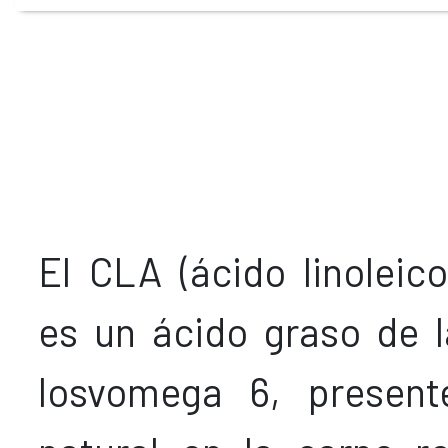
Cerrar
El CLA (ácido linoleic
sesión
es un ácido graso de l
losvomega 6, presen