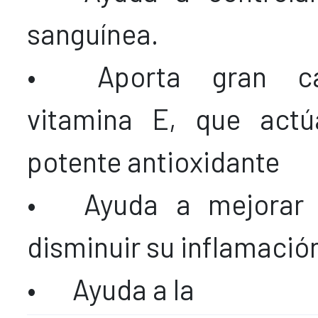
sanguínea.
•
Aporta gran c
vitamina E, que act
potente antioxidante
•
Ayuda a mejorar 
disminuir su inflamació
•
Ayuda a la