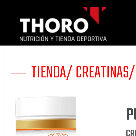
TIENDA/
CREATINAS/
P
Mi
CR