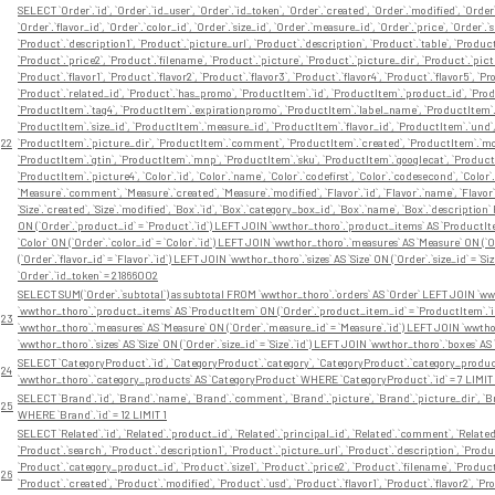
SELECT `Order`.`id`, `Order`.`id_user`, `Order`.`id_token`, `Order`.`created`, `Order`.`modified`, `Orde
`Order`.`flavor_id`, `Order`.`color_id`, `Order`.`size_id`, `Order`.`measure_id`, `Order`.`price`, `Order`.
`Product`.`description1`, `Product`.`picture_url`, `Product`.`description`, `Product`.`table`, `Produ
`Product`.`price2`, `Product`.`filename`, `Product`.`picture`, `Product`.`picture_dir`, `Product`.`pict
`Product`.`flavor1`, `Product`.`flavor2`, `Product`.`flavor3`, `Product`.`flavor4`, `Product`.`flavor5`, `Pr
`Product`.`related_id`, `Product`.`has_promo`, `ProductItem`.`id`, `ProductItem`.`product_id`, `Produ
`ProductItem`.`tag4`, `ProductItem`.`expirationpromo`, `ProductItem`.`label_name`, `ProductItem`.`
`ProductItem`.`size_id`, `ProductItem`.`measure_id`, `ProductItem`.`flavor_id`, `ProductItem`.`und
22
`ProductItem`.`picture_dir`, `ProductItem`.`comment`, `ProductItem`.`created`, `ProductItem`.`modi
`ProductItem`.`gtin`, `ProductItem`.`mnp`, `ProductItem`.`sku`, `ProductItem`.`googlecat`, `Product
`ProductItem`.`picture4`, `Color`.`id`, `Color`.`name`, `Color`.`codefirst`, `Color`.`codesecond`, `Color
`Measure`.`comment`, `Measure`.`created`, `Measure`.`modified`, `Flavor`.`id`, `Flavor`.`name`, `Flavor`.
`Size`.`created`, `Size`.`modified`, `Box`.`id`, `Box`.`category_box_id`, `Box`.`name`, `Box`.`descrip
ON (`Order`.`product_id` = `Product`.`id`) LEFT JOIN `wwthor_thoro`.`product_items` AS `ProductIt
`Color` ON (`Order`.`color_id` = `Color`.`id`) LEFT JOIN `wwthor_thoro`.`measures` AS `Measure` ON (`
(`Order`.`flavor_id` = `Flavor`.`id`) LEFT JOIN `wwthor_thoro`.`sizes` AS `Size` ON (`Order`.`size_id` = 
`Order`.`id_token` = 21866002
SELECT SUM(`Order`.`subtotal`) as subtotal FROM `wwthor_thoro`.`orders` AS `Order` LEFT JOIN `wwt
`wwthor_thoro`.`product_items` AS `ProductItem` ON (`Order`.`product_item_id` = `ProductItem`.`id`)
23
`wwthor_thoro`.`measures` AS `Measure` ON (`Order`.`measure_id` = `Measure`.`id`) LEFT JOIN `wwthor_th
`wwthor_thoro`.`sizes` AS `Size` ON (`Order`.`size_id` = `Size`.`id`) LEFT JOIN `wwthor_thoro`.`boxes` A
SELECT `CategoryProduct`.`id`, `CategoryProduct`.`category`, `CategoryProduct`.`category_produc
24
`wwthor_thoro`.`category_products` AS `CategoryProduct` WHERE `CategoryProduct`.`id` = 7 LIMIT 
SELECT `Brand`.`id`, `Brand`.`name`, `Brand`.`comment`, `Brand`.`picture`, `Brand`.`picture_dir`, `B
25
WHERE `Brand`.`id` = 12 LIMIT 1
SELECT `Related`.`id`, `Related`.`product_id`, `Related`.`principal_id`, `Related`.`comment`, `Related`
`Product`.`search`, `Product`.`description1`, `Product`.`picture_url`, `Product`.`description`, `Prod
`Product`.`category_product_id`, `Product`.`size1`, `Product`.`price2`, `Product`.`filename`, `Product
26
`Product`.`created`, `Product`.`modified`, `Product`.`usd`, `Product`.`flavor1`, `Product`.`flavor2`, `Prod