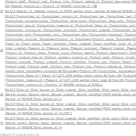
`Product`.`size3`, `Product`.`cost`, `Product`.`tipo`, `Product`.`related_id`, `Product`.`has_promo`
ON (`Related`.`product_id` = `Product`.`id`) WHERE `principal_id` = 188
27
SELECT `Related`.`id`, `Related`.`product_id` FROM `wwthor_thoro`.`relateds` AS `Related` WHERE `pr
SELECT `ProductItem`.`id`, `ProductItem`.`product_id`, `ProductItem`.`tag`, `ProductItem`.`tag1`, `P
`ProductItem`.`expirationpromo`, `ProductItem`.`label_name`, `ProductItem`.`label_color`, `Product
`ProductItem`.`size_id`, `ProductItem`.`measure_id`, `ProductItem`.`flavor_id`, `ProductItem`.`und
`ProductItem`.`picture_dir`, `ProductItem`.`comment`, `ProductItem`.`created`, `ProductItem`.`modi
`ProductItem`.`gtin`, `ProductItem`.`mnp`, `ProductItem`.`sku`, `ProductItem`.`googlecat`, `Product
`ProductItem`.`picture4`, `SubcategoryProduct`.`id`, `SubcategoryProduct`.`name`, `SubcategoryP
`Flavor`.`id`, `Flavor`.`name`, `Flavor`.`comment`, `Flavor`.`created`, `Flavor`.`modified`, `Color`.`id`, 
`Color`.`created`, `Measure`.`id`, `Measure`.`name`, `Measure`.`comment`, `Measure`.`created`, `Measure`.`
28
`Product`.`id`, `Product`.`name`, `Product`.`price`, `Product`.`search`, `Product`.`description1`, `Pro
`Product`.`product_item_id`, `Product`.`category_product_id`, `Product`.`size1`, `Product`.`price2`, 
`Product`.`picture2`, `Product`.`created`, `Product`.`modified`, `Product`.`usd`, `Product`.`flavor1`, `Pr
`Product`.`size2`, `Product`.`size3`, `Product`.`cost`, `Product`.`tipo`, `Product`.`related_id`, `P
`wwthor_thoro`.`subcategory_products` AS `SubcategoryProduct` ON (`ProductItem`.`subcategorypro
(`ProductItem`.`flavor_id` = `Flavor`.`id`) LEFT JOIN `wwthor_thoro`.`colors` AS `Color` ON (`Product
(`ProductItem`.`measure_id` = `Measure`.`id`) LEFT JOIN `wwthor_thoro`.`sizes` AS `Size` ON (`Product
(`ProductItem`.`product_id` = `Product`.`id`) WHERE `product_id` IS NULL
SELECT `Slide`.`id`, `Slide`.`banner_id`, `Slide`.`created`, `Slide`.`modified`, `Slide`.`name`, `Slide`.`pictu
29
`Banner`.`locate`, `Banner`.`name`, `Banner`.`created`, `Banner`.`modified` FROM `wwthor_thoro`.`sli
`Banner`.`id`) WHERE `Slide`.`banner_id` = 4
SELECT `Slide`.`id`, `Slide`.`banner_id`, `Slide`.`created`, `Slide`.`modified`, `Slide`.`name`, `Slide`.`pictu
30
`Banner`.`locate`, `Banner`.`name`, `Banner`.`created`, `Banner`.`modified` FROM `wwthor_thoro`.`sli
`Banner`.`id`) WHERE `Slide`.`banner_id` = 5 LIMIT 1
SELECT `Slide`.`id`, `Slide`.`banner_id`, `Slide`.`created`, `Slide`.`modified`, `Slide`.`name`, `Slide`.`pictu
31
`Banner`.`locate`, `Banner`.`name`, `Banner`.`created`, `Banner`.`modified` FROM `wwthor_thoro`.`sli
`Banner`.`id`) WHERE `Slide`.`banner_id` = 6
(default) 31 queries took 2 ms