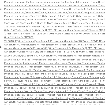
`ProductItem`.`tag4`, `ProductItem`.`expirationpromo`, `ProductItem`.`label_name`, `ProductItem`.`
`ProductItem`.`size_id`, `ProductItem`.`measure_id`, `ProductItem`.`flavor_id`, `ProductItem`.`und
3
`ProductItem`.`picture_dir`, `ProductItem`.`comment`, `ProductItem`.`created`, `ProductItem`.`modi
`ProductItem`.`gtin`, `ProductItem`.`mnp`, `ProductItem`.`sku`, `ProductItem`.`googlecat`, `Product
`ProductItem`.`picture4`, `Color`.`id`, `Color`.`name`, `Color`.`codefirst`, `Color`.`codesecond`, `Color
`Measure`.`comment`, `Measure`.`created`, `Measure`.`modified`, `Flavor`.`id`, `Flavor`.`name`, `Flavor`.
`Size`.`created`, `Size`.`modified`, `Box`.`id`, `Box`.`category_box_id`, `Box`.`name`, `Box`.`descrip
ON (`Order`.`product_id` = `Product`.`id`) LEFT JOIN `wwthor_thoro`.`product_items` AS `ProductIt
`Color` ON (`Order`.`color_id` = `Color`.`id`) LEFT JOIN `wwthor_thoro`.`measures` AS `Measure` ON (`
(`Order`.`flavor_id` = `Flavor`.`id`) LEFT JOIN `wwthor_thoro`.`sizes` AS `Size` ON (`Order`.`size_id` = 
`Order`.`id_token` = 21866002
SELECT SUM(`Order`.`subtotal`) as subtotal FROM `wwthor_thoro`.`orders` AS `Order` LEFT JOIN `wwt
`wwthor_thoro`.`product_items` AS `ProductItem` ON (`Order`.`product_item_id` = `ProductItem`.`id`)
4
`wwthor_thoro`.`measures` AS `Measure` ON (`Order`.`measure_id` = `Measure`.`id`) LEFT JOIN `wwthor_th
`wwthor_thoro`.`sizes` AS `Size` ON (`Order`.`size_id` = `Size`.`id`) LEFT JOIN `wwthor_thoro`.`boxes` A
5
SELECT COUNT(*) AS `count` FROM `wwthor_thoro`.`product_items` AS `ProductItem` WHERE `Produ
SELECT `ProductItem`.`id`, `ProductItem`.`product_id`, `ProductItem`.`tag`, `ProductItem`.`tag1`, `P
`ProductItem`.`expirationpromo`, `ProductItem`.`label_name`, `ProductItem`.`label_color`, `Product
`ProductItem`.`size_id`, `ProductItem`.`measure_id`, `ProductItem`.`flavor_id`, `ProductItem`.`und
`ProductItem`.`picture_dir`, `ProductItem`.`comment`, `ProductItem`.`created`, `ProductItem`.`modi
`ProductItem`.`gtin`, `ProductItem`.`mnp`, `ProductItem`.`sku`, `ProductItem`.`googlecat`, `Product
`ProductItem`.`picture4`, `SubcategoryProduct`.`id`, `SubcategoryProduct`.`name`, `SubcategoryP
`Flavor`.`id`, `Flavor`.`name`, `Flavor`.`comment`, `Flavor`.`created`, `Flavor`.`modified`, `Color`.`id`, 
`Color`.`created`, `Measure`.`id`, `Measure`.`name`, `Measure`.`comment`, `Measure`.`created`, `Measure`.`
6
`Product`.`id`, `Product`.`name`, `Product`.`price`, `Product`.`search`, `Product`.`description1`, `Pro
`Product`.`product_item_id`, `Product`.`category_product_id`, `Product`.`size1`, `Product`.`price2`, 
`Product`.`picture2`, `Product`.`created`, `Product`.`modified`, `Product`.`usd`, `Product`.`flavor1`, `Pr
`Product`.`size2`, `Product`.`size3`, `Product`.`cost`, `Product`.`tipo`, `Product`.`related_id`, `P
`wwthor_thoro`.`subcategory_products` AS `SubcategoryProduct` ON (`ProductItem`.`subcategorypro