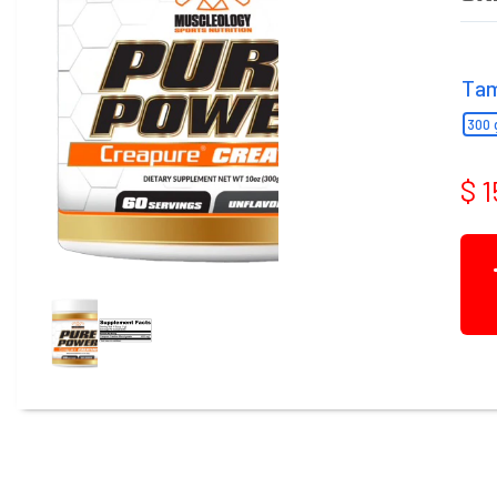
cuenta
Ta
300 
$ 
Mis
compras