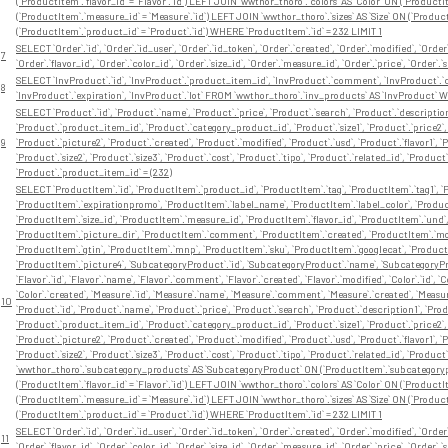
(`ProductItem`.`flavor_id` = `Flavor`.`id`) LEFT JOIN `wwthor_thoro`.`colors` AS `Color` ON (`Product
(`ProductItem`.`measure_id` = `Measure`.`id`) LEFT JOIN `wwthor_thoro`.`sizes` AS `Size` ON (`Product
(`ProductItem`.`product_id` = `Product`.`id`) WHERE `ProductItem`.`id` = 232 LIMIT 1
SELECT `Order`.`id`, `Order`.`id_user`, `Order`.`id_token`, `Order`.`created`, `Order`.`modified`, `Orde
7
`Order`.`flavor_id`, `Order`.`color_id`, `Order`.`size_id`, `Order`.`measure_id`, `Order`.`price`, `Ord
SELECT `InvProduct`.`id`, `InvProduct`.`product_item_id`, `InvProduct`.`comment`, `InvProduct`.`cre
8
`InvProduct`.`expiration`, `InvProduct`.`lot` FROM `wwthor_thoro`.`inv_products` AS `InvProduct`
SELECT `Product`.`id`, `Product`.`name`, `Product`.`price`, `Product`.`search`, `Product`.`description
`Product`.`product_item_id`, `Product`.`category_product_id`, `Product`.`size1`, `Product`.`price2`, 
9
`Product`.`picture2`, `Product`.`created`, `Product`.`modified`, `Product`.`usd`, `Product`.`flavor1`, `Pr
`Product`.`size2`, `Product`.`size3`, `Product`.`cost`, `Product`.`tipo`, `Product`.`related_id`, `P
`Product`.`product_item_id` = (232)
SELECT `ProductItem`.`id`, `ProductItem`.`product_id`, `ProductItem`.`tag`, `ProductItem`.`tag1`, `P
`ProductItem`.`expirationpromo`, `ProductItem`.`label_name`, `ProductItem`.`label_color`, `Product
`ProductItem`.`size_id`, `ProductItem`.`measure_id`, `ProductItem`.`flavor_id`, `ProductItem`.`und
`ProductItem`.`picture_dir`, `ProductItem`.`comment`, `ProductItem`.`created`, `ProductItem`.`modi
`ProductItem`.`gtin`, `ProductItem`.`mnp`, `ProductItem`.`sku`, `ProductItem`.`googlecat`, `Product
`ProductItem`.`picture4`, `SubcategoryProduct`.`id`, `SubcategoryProduct`.`name`, `SubcategoryP
`Flavor`.`id`, `Flavor`.`name`, `Flavor`.`comment`, `Flavor`.`created`, `Flavor`.`modified`, `Color`.`id`, 
`Color`.`created`, `Measure`.`id`, `Measure`.`name`, `Measure`.`comment`, `Measure`.`created`, `Measure`.`
10
`Product`.`id`, `Product`.`name`, `Product`.`price`, `Product`.`search`, `Product`.`description1`, `Pro
`Product`.`product_item_id`, `Product`.`category_product_id`, `Product`.`size1`, `Product`.`price2`, 
`Product`.`picture2`, `Product`.`created`, `Product`.`modified`, `Product`.`usd`, `Product`.`flavor1`, `Pr
`Product`.`size2`, `Product`.`size3`, `Product`.`cost`, `Product`.`tipo`, `Product`.`related_id`, `P
`wwthor_thoro`.`subcategory_products` AS `SubcategoryProduct` ON (`ProductItem`.`subcategorypro
(`ProductItem`.`flavor_id` = `Flavor`.`id`) LEFT JOIN `wwthor_thoro`.`colors` AS `Color` ON (`Product
(`ProductItem`.`measure_id` = `Measure`.`id`) LEFT JOIN `wwthor_thoro`.`sizes` AS `Size` ON (`Product
(`ProductItem`.`product_id` = `Product`.`id`) WHERE `ProductItem`.`id` = 232 LIMIT 1
SELECT `Order`.`id`, `Order`.`id_user`, `Order`.`id_token`, `Order`.`created`, `Order`.`modified`, `Orde
11
`Order`.`flavor_id`, `Order`.`color_id`, `Order`.`size_id`, `Order`.`measure_id`, `Order`.`price`, `Ord