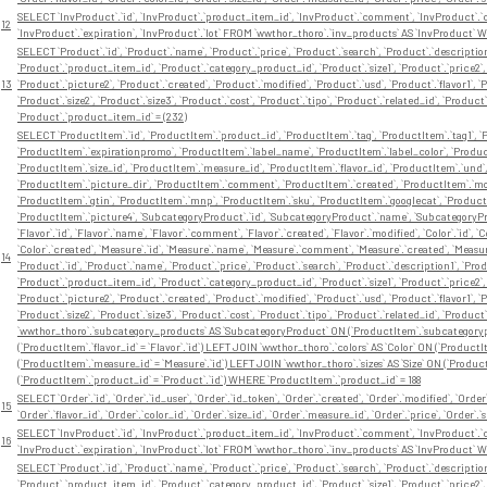
SELECT `InvProduct`.`id`, `InvProduct`.`product_item_id`, `InvProduct`.`comment`, `InvProduct`.`cre
12
`InvProduct`.`expiration`, `InvProduct`.`lot` FROM `wwthor_thoro`.`inv_products` AS `InvProduct`
SELECT `Product`.`id`, `Product`.`name`, `Product`.`price`, `Product`.`search`, `Product`.`description
`Product`.`product_item_id`, `Product`.`category_product_id`, `Product`.`size1`, `Product`.`price2`, 
13
`Product`.`picture2`, `Product`.`created`, `Product`.`modified`, `Product`.`usd`, `Product`.`flavor1`, `Pr
`Product`.`size2`, `Product`.`size3`, `Product`.`cost`, `Product`.`tipo`, `Product`.`related_id`, `P
`Product`.`product_item_id` = (232)
SELECT `ProductItem`.`id`, `ProductItem`.`product_id`, `ProductItem`.`tag`, `ProductItem`.`tag1`, `P
`ProductItem`.`expirationpromo`, `ProductItem`.`label_name`, `ProductItem`.`label_color`, `Product
`ProductItem`.`size_id`, `ProductItem`.`measure_id`, `ProductItem`.`flavor_id`, `ProductItem`.`und
`ProductItem`.`picture_dir`, `ProductItem`.`comment`, `ProductItem`.`created`, `ProductItem`.`modi
`ProductItem`.`gtin`, `ProductItem`.`mnp`, `ProductItem`.`sku`, `ProductItem`.`googlecat`, `Product
`ProductItem`.`picture4`, `SubcategoryProduct`.`id`, `SubcategoryProduct`.`name`, `SubcategoryP
`Flavor`.`id`, `Flavor`.`name`, `Flavor`.`comment`, `Flavor`.`created`, `Flavor`.`modified`, `Color`.`id`, 
`Color`.`created`, `Measure`.`id`, `Measure`.`name`, `Measure`.`comment`, `Measure`.`created`, `Measure`.`
14
`Product`.`id`, `Product`.`name`, `Product`.`price`, `Product`.`search`, `Product`.`description1`, `Pro
`Product`.`product_item_id`, `Product`.`category_product_id`, `Product`.`size1`, `Product`.`price2`, 
`Product`.`picture2`, `Product`.`created`, `Product`.`modified`, `Product`.`usd`, `Product`.`flavor1`, `Pr
`Product`.`size2`, `Product`.`size3`, `Product`.`cost`, `Product`.`tipo`, `Product`.`related_id`, `P
`wwthor_thoro`.`subcategory_products` AS `SubcategoryProduct` ON (`ProductItem`.`subcategorypro
(`ProductItem`.`flavor_id` = `Flavor`.`id`) LEFT JOIN `wwthor_thoro`.`colors` AS `Color` ON (`Product
(`ProductItem`.`measure_id` = `Measure`.`id`) LEFT JOIN `wwthor_thoro`.`sizes` AS `Size` ON (`Product
(`ProductItem`.`product_id` = `Product`.`id`) WHERE `ProductItem`.`product_id` = 188
SELECT `Order`.`id`, `Order`.`id_user`, `Order`.`id_token`, `Order`.`created`, `Order`.`modified`, `Orde
15
`Order`.`flavor_id`, `Order`.`color_id`, `Order`.`size_id`, `Order`.`measure_id`, `Order`.`price`, `Ord
SELECT `InvProduct`.`id`, `InvProduct`.`product_item_id`, `InvProduct`.`comment`, `InvProduct`.`cre
16
`InvProduct`.`expiration`, `InvProduct`.`lot` FROM `wwthor_thoro`.`inv_products` AS `InvProduct`
SELECT `Product`.`id`, `Product`.`name`, `Product`.`price`, `Product`.`search`, `Product`.`description
`Product`.`product_item_id`, `Product`.`category_product_id`, `Product`.`size1`, `Product`.`price2`, 