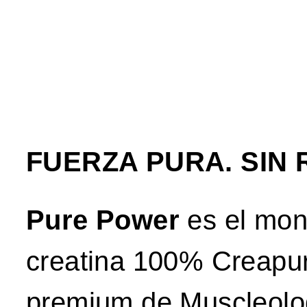
Cerrar
FUERZA PURA. SIN
sesión
Pure Power
es el mon
creatina 100% Creapu
premium de Muscleolog