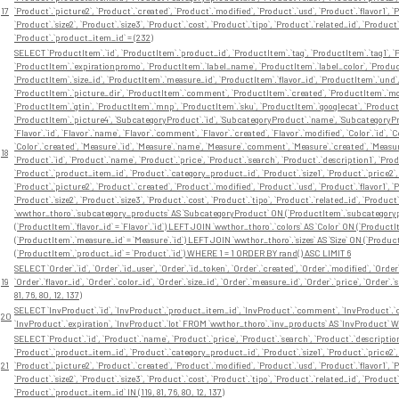
17
`Product`.`picture2`, `Product`.`created`, `Product`.`modified`, `Product`.`usd`, `Product`.`flavor1`, `Pr
`Product`.`size2`, `Product`.`size3`, `Product`.`cost`, `Product`.`tipo`, `Product`.`related_id`, `P
`Product`.`product_item_id` = (232)
SELECT `ProductItem`.`id`, `ProductItem`.`product_id`, `ProductItem`.`tag`, `ProductItem`.`tag1`, `P
`ProductItem`.`expirationpromo`, `ProductItem`.`label_name`, `ProductItem`.`label_color`, `Product
`ProductItem`.`size_id`, `ProductItem`.`measure_id`, `ProductItem`.`flavor_id`, `ProductItem`.`und
`ProductItem`.`picture_dir`, `ProductItem`.`comment`, `ProductItem`.`created`, `ProductItem`.`modi
`ProductItem`.`gtin`, `ProductItem`.`mnp`, `ProductItem`.`sku`, `ProductItem`.`googlecat`, `Product
`ProductItem`.`picture4`, `SubcategoryProduct`.`id`, `SubcategoryProduct`.`name`, `SubcategoryP
`Flavor`.`id`, `Flavor`.`name`, `Flavor`.`comment`, `Flavor`.`created`, `Flavor`.`modified`, `Color`.`id`, 
`Color`.`created`, `Measure`.`id`, `Measure`.`name`, `Measure`.`comment`, `Measure`.`created`, `Measure`.`
18
`Product`.`id`, `Product`.`name`, `Product`.`price`, `Product`.`search`, `Product`.`description1`, `Pro
`Product`.`product_item_id`, `Product`.`category_product_id`, `Product`.`size1`, `Product`.`price2`, 
`Product`.`picture2`, `Product`.`created`, `Product`.`modified`, `Product`.`usd`, `Product`.`flavor1`, `Pr
`Product`.`size2`, `Product`.`size3`, `Product`.`cost`, `Product`.`tipo`, `Product`.`related_id`, `P
`wwthor_thoro`.`subcategory_products` AS `SubcategoryProduct` ON (`ProductItem`.`subcategorypro
(`ProductItem`.`flavor_id` = `Flavor`.`id`) LEFT JOIN `wwthor_thoro`.`colors` AS `Color` ON (`Product
(`ProductItem`.`measure_id` = `Measure`.`id`) LEFT JOIN `wwthor_thoro`.`sizes` AS `Size` ON (`Product
(`ProductItem`.`product_id` = `Product`.`id`) WHERE 1 = 1 ORDER BY rand() ASC LIMIT 6
SELECT `Order`.`id`, `Order`.`id_user`, `Order`.`id_token`, `Order`.`created`, `Order`.`modified`, `Orde
19
`Order`.`flavor_id`, `Order`.`color_id`, `Order`.`size_id`, `Order`.`measure_id`, `Order`.`price`, `Ord
81, 76, 80, 12, 137)
SELECT `InvProduct`.`id`, `InvProduct`.`product_item_id`, `InvProduct`.`comment`, `InvProduct`.`cre
20
`InvProduct`.`expiration`, `InvProduct`.`lot` FROM `wwthor_thoro`.`inv_products` AS `InvProduct` WH
SELECT `Product`.`id`, `Product`.`name`, `Product`.`price`, `Product`.`search`, `Product`.`description
`Product`.`product_item_id`, `Product`.`category_product_id`, `Product`.`size1`, `Product`.`price2`, 
21
`Product`.`picture2`, `Product`.`created`, `Product`.`modified`, `Product`.`usd`, `Product`.`flavor1`, `Pr
`Product`.`size2`, `Product`.`size3`, `Product`.`cost`, `Product`.`tipo`, `Product`.`related_id`, `P
`Product`.`product_item_id` IN (119, 81, 76, 80, 12, 137)