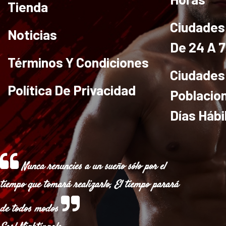
Tienda
Ciudades 
Noticias
De 24 A 
Términos Y Condiciones
Ciudades
Política De Privacidad
Poblacio
Días Hábi
Nunca renuncies a un sueño sólo por el
tiempo que tomará realizarlo, El tiempo parará
de todos modos