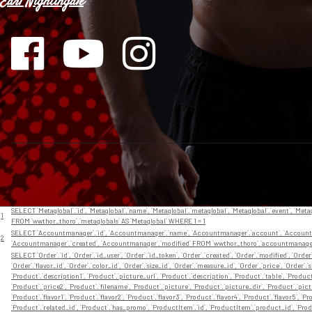
Earl Nightingale
// En app/View/Layouts/default.ctp
Nr
Query
SELECT `Metaglobal`.`id`, `Metaglobal`.`name`, `Metaglobal`.`metaglobal`, `Metaglobal`.`event`, `Metag
1
FROM `wwthor_thoro`.`metaglobals` AS `Metaglobal` WHERE 1 = 1
SELECT `Accountmanager`.`id`, `Accountmanager`.`name`, `Accountmanager`.`account`, `Accountm
2
`Accountmanager`.`created`, `Accountmanager`.`modified` FROM `wwthor_thoro`.`accountmanage
SELECT `Order`.`id`, `Order`.`id_user`, `Order`.`id_token`, `Order`.`created`, `Order`.`modified`, `Orde
`Order`.`flavor_id`, `Order`.`color_id`, `Order`.`size_id`, `Order`.`measure_id`, `Order`.`price`, `Order`.
`Product`.`description1`, `Product`.`picture_url`, `Product`.`description`, `Product`.`table`, `Produ
`Product`.`price2`, `Product`.`filename`, `Product`.`picture`, `Product`.`picture_dir`, `Product`.`pict
`Product`.`flavor1`, `Product`.`flavor2`, `Product`.`flavor3`, `Product`.`flavor4`, `Product`.`flavor5`, `Pr
`Product`.`related_id`, `Product`.`has_promo`, `ProductItem`.`id`, `ProductItem`.`product_id`, `Produ