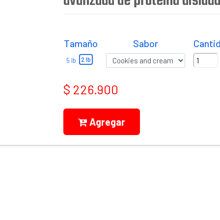
avanzada de proteína aislad
Tamaño
Sabor
Canti
2 lb
5 lb
$ 226.900
Agregar