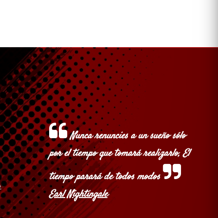
Cerrar sesión
Nunca renuncies a un sueño sólo
por el tiempo que tomará realizarlo, El
tiempo parará de todos modos
o
Earl Nightingale