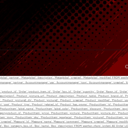
C
aglobal`.`partner`, `Metaglobal`.`description`, `Metaglobal`.`created`, `Metaglobal`.`modified` FROM `wwt
anager`.`partner`, `Accountmanager`.`uso`, `Accountmanager`.`icon`, `Accountmanager`.`created`, 
`.`product_id`, `Order`.`product_item_id`, `Order`.`box_id`, `Order`.`quantity`, `Order`.`flavor_id`, `Order`.
.`description1`, `Product`.`picture_url`, `Product`.`description`, `Product`.`table`, `Product`.`brand_id`
, `Product`.`picture2_dir`, `Product`.`picture2`, `Product`.`created`, `Product`.`modified`, `Product`.`usd`,
oduct`.`cost`, `Product`.`tipo`, `Product`.`related_id`, `Product`.`has_promo`, `ProductItem`.`id`, `ProductI
`ProductItem`.`label_name`, `ProductItem`.`label_color`, `ProductItem`.`discount`, `ProductItem`.`expira
egoryproduct_id`, `ProductItem`.`price`, `ProductItem`.`picture`, `ProductItem`.`picture_dir`, `Produ
tem`.`mnp`, `ProductItem`.`sku`, `ProductItem`.`googlecat`, `ProductItem`.`picture1`, `ProductItem`.`pic
`.`created`, `Measure`.`id`, `Measure`.`name`, `Measure`.`comment`, `Measure`.`created`, `Measure`.`modified
 `Box`.`id`, `Box`.`category_box_id`, `Box`.`name`, `Box`.`description` FROM `wwthor_thoro`.`orders` AS `Ord