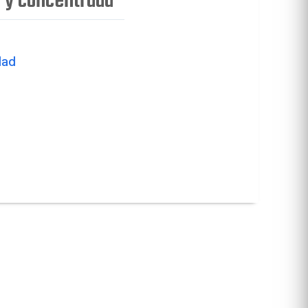
a y concentrada
dad