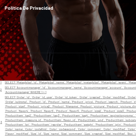
Política De Privacidad
// En app/View/Layouts/default.ctp
Nr
Query
1
SELECT `Metaglobal`.`id`, `Metaglobal`.`name`, `Metaglobal`.`metaglobal`, `Metaglobal`.`event`, `Met
SELECT `Accountmanager`.`id`, `Accountmanager`.`name`, `Accountmanager`.`account`, `Accountm
2
`Accountmanager` WHERE 1 = 1
SELECT `Order`.`id`, `Order`.`id_user`, `Order`.`id_token`, `Order`.`created`, `Order`.`modified`, `Order
`Order`.`subtotal`, `Product`.`id`, `Product`.`name`, `Product`.`price`, `Product`.`search`, `Product`
`Product`.`size1`, `Product`.`price2`, `Product`.`filename`, `Product`.`picture`, `Product`.`picture_dir`
`Product`.`flavor4`, `Product`.`flavor5`, `Product`.`flavor6`, `Product`.`size2`, `Product`.`size3`, `Pr
`ProductItem`.`tag2`, `ProductItem`.`tag3`, `ProductItem`.`tag4`, `ProductItem`.`expirationpromo`, 
`ProductItem`.`measure_id`, `ProductItem`.`flavor_id`, `ProductItem`.`und`, `ProductItem`.`subcat
3
`ProductItem`.`lot`, `ProductItem`.`reorder`, `ProductItem`.`weight`, `ProductItem`.`gtin`, `ProductI
`Color`.`name`, `Color`.`codefirst`, `Color`.`codesecond`, `Color`.`comment`, `Color`.`modified`, `Color
`Flavor`.`modified`, `Size`.`id`, `Size`.`name`, `Size`.`comment`, `Size`.`created`, `Size`.`modified`,