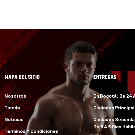
Mi cuenta
MAPA DEL SITIO
ENTREGAS
Nosotros
En Bogotá:
De 24 
Tienda
Ciudades Principa
Noticias
Ciudades Secundar
De 3 A 5 Días Hábil
Términos Y Condiciones