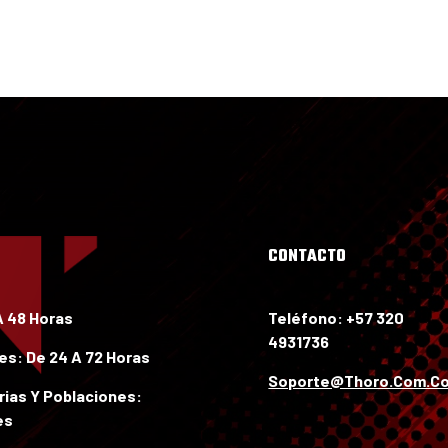
Mis compras
CONTACTO
A 48 Horas
Teléfono: +57 320
4931736
les:
De 24 A 72 Horas
Soporte@thoro.com.c
ias Y Poblaciones:
es