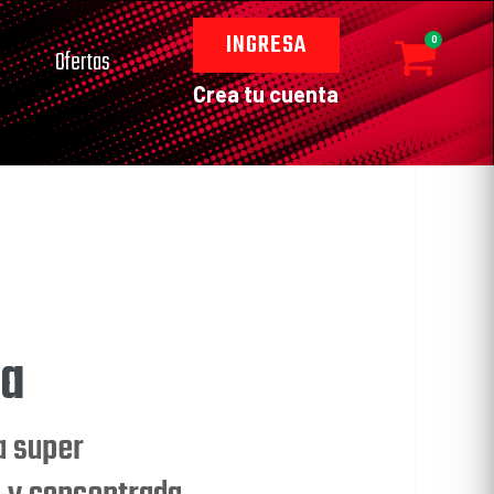
INGRESA
0
Ofertas
Crea tu cuenta
da
a super