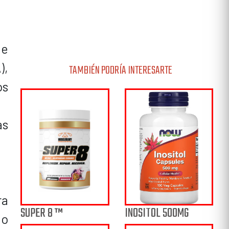
de
),
TAMBIÉN PODRÍA INTERESARTE
os
as
ra
INOSITOL 500MG
SUPER 8 ™
to