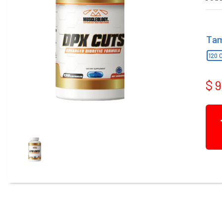
cuenta
Ta
120 
$ 
Mis
compras