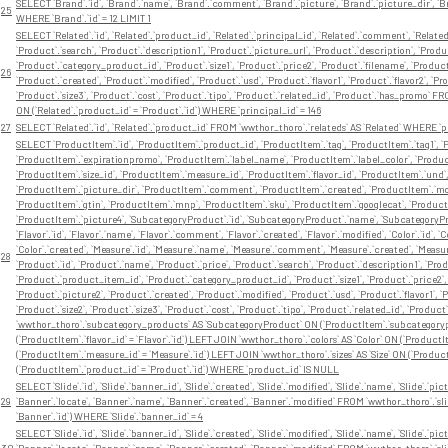
SELECT `Brand`.`id`, `Brand`.`name`, `Brand`.`comment`, `Brand`.`picture`, `Brand`.`picture_dir`, `B
25
WHERE `Brand`.`id` = 12 LIMIT 1
SELECT `Related`.`id`, `Related`.`product_id`, `Related`.`principal_id`, `Related`.`comment`, `Related`
`Product`.`search`, `Product`.`description1`, `Product`.`picture_url`, `Product`.`description`, `Prod
`Product`.`category_product_id`, `Product`.`size1`, `Product`.`price2`, `Product`.`filename`, `Product
26
`Product`.`created`, `Product`.`modified`, `Product`.`usd`, `Product`.`flavor1`, `Product`.`flavor2`, `Prod
`Product`.`size3`, `Product`.`cost`, `Product`.`tipo`, `Product`.`related_id`, `Product`.`has_promo`
ON (`Related`.`product_id` = `Product`.`id`) WHERE `principal_id` = 146
27
SELECT `Related`.`id`, `Related`.`product_id` FROM `wwthor_thoro`.`relateds` AS `Related` WHERE `pr
SELECT `ProductItem`.`id`, `ProductItem`.`product_id`, `ProductItem`.`tag`, `ProductItem`.`tag1`, `P
`ProductItem`.`expirationpromo`, `ProductItem`.`label_name`, `ProductItem`.`label_color`, `Product
`ProductItem`.`size_id`, `ProductItem`.`measure_id`, `ProductItem`.`flavor_id`, `ProductItem`.`und
`ProductItem`.`picture_dir`, `ProductItem`.`comment`, `ProductItem`.`created`, `ProductItem`.`modi
`ProductItem`.`gtin`, `ProductItem`.`mnp`, `ProductItem`.`sku`, `ProductItem`.`googlecat`, `Product
`ProductItem`.`picture4`, `SubcategoryProduct`.`id`, `SubcategoryProduct`.`name`, `SubcategoryP
`Flavor`.`id`, `Flavor`.`name`, `Flavor`.`comment`, `Flavor`.`created`, `Flavor`.`modified`, `Color`.`id`, 
`Color`.`created`, `Measure`.`id`, `Measure`.`name`, `Measure`.`comment`, `Measure`.`created`, `Measure`.`
28
`Product`.`id`, `Product`.`name`, `Product`.`price`, `Product`.`search`, `Product`.`description1`, `Pro
`Product`.`product_item_id`, `Product`.`category_product_id`, `Product`.`size1`, `Product`.`price2`, 
`Product`.`picture2`, `Product`.`created`, `Product`.`modified`, `Product`.`usd`, `Product`.`flavor1`, `Pr
`Product`.`size2`, `Product`.`size3`, `Product`.`cost`, `Product`.`tipo`, `Product`.`related_id`, `P
`wwthor_thoro`.`subcategory_products` AS `SubcategoryProduct` ON (`ProductItem`.`subcategorypro
(`ProductItem`.`flavor_id` = `Flavor`.`id`) LEFT JOIN `wwthor_thoro`.`colors` AS `Color` ON (`Product
(`ProductItem`.`measure_id` = `Measure`.`id`) LEFT JOIN `wwthor_thoro`.`sizes` AS `Size` ON (`Product
(`ProductItem`.`product_id` = `Product`.`id`) WHERE `product_id` IS NULL
SELECT `Slide`.`id`, `Slide`.`banner_id`, `Slide`.`created`, `Slide`.`modified`, `Slide`.`name`, `Slide`.`pictu
29
`Banner`.`locate`, `Banner`.`name`, `Banner`.`created`, `Banner`.`modified` FROM `wwthor_thoro`.`sli
`Banner`.`id`) WHERE `Slide`.`banner_id` = 4
SELECT `Slide`.`id`, `Slide`.`banner_id`, `Slide`.`created`, `Slide`.`modified`, `Slide`.`name`, `Slide`.`pictu