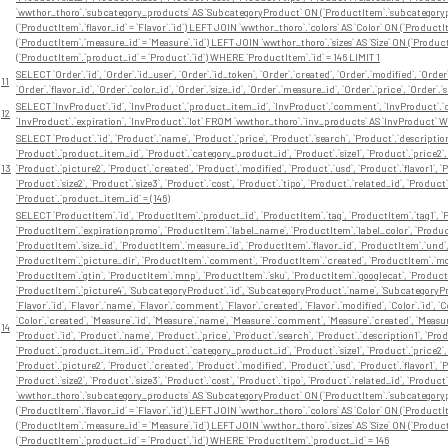
`wwthor_thoro`.`subcategory_products` AS `SubcategoryProduct` ON (`ProductItem`.`subcategorypro
(`ProductItem`.`flavor_id` = `Flavor`.`id`) LEFT JOIN `wwthor_thoro`.`colors` AS `Color` ON (`Product
(`ProductItem`.`measure_id` = `Measure`.`id`) LEFT JOIN `wwthor_thoro`.`sizes` AS `Size` ON (`Product
(`ProductItem`.`product_id` = `Product`.`id`) WHERE `ProductItem`.`id` = 146 LIMIT 1
SELECT `Order`.`id`, `Order`.`id_user`, `Order`.`id_token`, `Order`.`created`, `Order`.`modified`, `Orde
11
`Order`.`flavor_id`, `Order`.`color_id`, `Order`.`size_id`, `Order`.`measure_id`, `Order`.`price`, `Ord
SELECT `InvProduct`.`id`, `InvProduct`.`product_item_id`, `InvProduct`.`comment`, `InvProduct`.`cre
12
`InvProduct`.`expiration`, `InvProduct`.`lot` FROM `wwthor_thoro`.`inv_products` AS `InvProduct` 
SELECT `Product`.`id`, `Product`.`name`, `Product`.`price`, `Product`.`search`, `Product`.`description
`Product`.`product_item_id`, `Product`.`category_product_id`, `Product`.`size1`, `Product`.`price2`, 
13
`Product`.`picture2`, `Product`.`created`, `Product`.`modified`, `Product`.`usd`, `Product`.`flavor1`, `Pr
`Product`.`size2`, `Product`.`size3`, `Product`.`cost`, `Product`.`tipo`, `Product`.`related_id`, `P
`Product`.`product_item_id` = (146)
SELECT `ProductItem`.`id`, `ProductItem`.`product_id`, `ProductItem`.`tag`, `ProductItem`.`tag1`, `P
`ProductItem`.`expirationpromo`, `ProductItem`.`label_name`, `ProductItem`.`label_color`, `Product
`ProductItem`.`size_id`, `ProductItem`.`measure_id`, `ProductItem`.`flavor_id`, `ProductItem`.`und
`ProductItem`.`picture_dir`, `ProductItem`.`comment`, `ProductItem`.`created`, `ProductItem`.`modi
`ProductItem`.`gtin`, `ProductItem`.`mnp`, `ProductItem`.`sku`, `ProductItem`.`googlecat`, `Product
`ProductItem`.`picture4`, `SubcategoryProduct`.`id`, `SubcategoryProduct`.`name`, `SubcategoryP
`Flavor`.`id`, `Flavor`.`name`, `Flavor`.`comment`, `Flavor`.`created`, `Flavor`.`modified`, `Color`.`id`, 
`Color`.`created`, `Measure`.`id`, `Measure`.`name`, `Measure`.`comment`, `Measure`.`created`, `Measure`.`
14
`Product`.`id`, `Product`.`name`, `Product`.`price`, `Product`.`search`, `Product`.`description1`, `Pro
`Product`.`product_item_id`, `Product`.`category_product_id`, `Product`.`size1`, `Product`.`price2`, 
`Product`.`picture2`, `Product`.`created`, `Product`.`modified`, `Product`.`usd`, `Product`.`flavor1`, `Pr
`Product`.`size2`, `Product`.`size3`, `Product`.`cost`, `Product`.`tipo`, `Product`.`related_id`, `P
`wwthor_thoro`.`subcategory_products` AS `SubcategoryProduct` ON (`ProductItem`.`subcategorypro
(`ProductItem`.`flavor_id` = `Flavor`.`id`) LEFT JOIN `wwthor_thoro`.`colors` AS `Color` ON (`Product
(`ProductItem`.`measure_id` = `Measure`.`id`) LEFT JOIN `wwthor_thoro`.`sizes` AS `Size` ON (`Product
(`ProductItem`.`product_id` = `Product`.`id`) WHERE `ProductItem`.`product_id` = 146