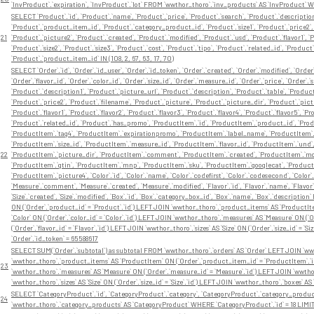
`InvProduct`.`expiration`, `InvProduct`.`lot` FROM `wwthor_thoro`.`inv_products` AS `InvProduct` W
SELECT `Product`.`id`, `Product`.`name`, `Product`.`price`, `Product`.`search`, `Product`.`description
`Product`.`product_item_id`, `Product`.`category_product_id`, `Product`.`size1`, `Product`.`price2`, 
21
`Product`.`picture2`, `Product`.`created`, `Product`.`modified`, `Product`.`usd`, `Product`.`flavor1`, `Pr
`Product`.`size2`, `Product`.`size3`, `Product`.`cost`, `Product`.`tipo`, `Product`.`related_id`, `P
`Product`.`product_item_id` IN (108, 2, 67, 63, 17, 70)
SELECT `Order`.`id`, `Order`.`id_user`, `Order`.`id_token`, `Order`.`created`, `Order`.`modified`, `Orde
`Order`.`flavor_id`, `Order`.`color_id`, `Order`.`size_id`, `Order`.`measure_id`, `Order`.`price`, `Order`.
`Product`.`description1`, `Product`.`picture_url`, `Product`.`description`, `Product`.`table`, `Produ
`Product`.`price2`, `Product`.`filename`, `Product`.`picture`, `Product`.`picture_dir`, `Product`.`pict
`Product`.`flavor1`, `Product`.`flavor2`, `Product`.`flavor3`, `Product`.`flavor4`, `Product`.`flavor5`, `Pr
`Product`.`related_id`, `Product`.`has_promo`, `ProductItem`.`id`, `ProductItem`.`product_id`, `Produ
`ProductItem`.`tag4`, `ProductItem`.`expirationpromo`, `ProductItem`.`label_name`, `ProductItem`.`
`ProductItem`.`size_id`, `ProductItem`.`measure_id`, `ProductItem`.`flavor_id`, `ProductItem`.`und
22
`ProductItem`.`picture_dir`, `ProductItem`.`comment`, `ProductItem`.`created`, `ProductItem`.`modi
`ProductItem`.`gtin`, `ProductItem`.`mnp`, `ProductItem`.`sku`, `ProductItem`.`googlecat`, `Product
`ProductItem`.`picture4`, `Color`.`id`, `Color`.`name`, `Color`.`codefirst`, `Color`.`codesecond`, `Color
`Measure`.`comment`, `Measure`.`created`, `Measure`.`modified`, `Flavor`.`id`, `Flavor`.`name`, `Flavor`.
`Size`.`created`, `Size`.`modified`, `Box`.`id`, `Box`.`category_box_id`, `Box`.`name`, `Box`.`descrip
ON (`Order`.`product_id` = `Product`.`id`) LEFT JOIN `wwthor_thoro`.`product_items` AS `ProductIt
`Color` ON (`Order`.`color_id` = `Color`.`id`) LEFT JOIN `wwthor_thoro`.`measures` AS `Measure` ON (`
(`Order`.`flavor_id` = `Flavor`.`id`) LEFT JOIN `wwthor_thoro`.`sizes` AS `Size` ON (`Order`.`size_id` = 
`Order`.`id_token` = 65588617
SELECT SUM(`Order`.`subtotal`) as subtotal FROM `wwthor_thoro`.`orders` AS `Order` LEFT JOIN `wwt
`wwthor_thoro`.`product_items` AS `ProductItem` ON (`Order`.`product_item_id` = `ProductItem`.`id`)
23
`wwthor_thoro`.`measures` AS `Measure` ON (`Order`.`measure_id` = `Measure`.`id`) LEFT JOIN `wwthor_th
`wwthor_thoro`.`sizes` AS `Size` ON (`Order`.`size_id` = `Size`.`id`) LEFT JOIN `wwthor_thoro`.`boxes` A
SELECT `CategoryProduct`.`id`, `CategoryProduct`.`category`, `CategoryProduct`.`category_produc
24
`wwthor_thoro`.`category_products` AS `CategoryProduct` WHERE `CategoryProduct`.`id` = 18 LIMIT