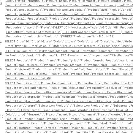
`Color`.`created`, `Measure`.`id`, `Measure`.`name`, `Measure`.`comment`, `Measure`.`created`, `Measure`.`
6
`Product`.`id`, `Product`.`name`, `Product`.`price`, `Product`.`search`, `Product`.`description1`, `Pro
`Product`.`product_item_id`, `Product`.`category_product_id`, `Product`.`size1`, `Product`.`price2`, 
`Product`.`picture2`, `Product`.`created`, `Product`.`modified`, `Product`.`usd`, `Product`.`flavor1`, `Pr
`Product`.`size2`, `Product`.`size3`, `Product`.`cost`, `Product`.`tipo`, `Product`.`related_id`, `P
`wwthor_thoro`.`subcategory_products` AS `SubcategoryProduct` ON (`ProductItem`.`subcategorypro
(`ProductItem`.`flavor_id` = `Flavor`.`id`) LEFT JOIN `wwthor_thoro`.`colors` AS `Color` ON (`Product
(`ProductItem`.`measure_id` = `Measure`.`id`) LEFT JOIN `wwthor_thoro`.`sizes` AS `Size` ON (`Product
(`ProductItem`.`product_id` = `Product`.`id`) WHERE `ProductItem`.`id` = 146 LIMIT 1
SELECT `Order`.`id`, `Order`.`id_user`, `Order`.`id_token`, `Order`.`created`, `Order`.`modified`, `Orde
7
`Order`.`flavor_id`, `Order`.`color_id`, `Order`.`size_id`, `Order`.`measure_id`, `Order`.`price`, `Ord
SELECT `InvProduct`.`id`, `InvProduct`.`product_item_id`, `InvProduct`.`comment`, `InvProduct`.`cre
8
`InvProduct`.`expiration`, `InvProduct`.`lot` FROM `wwthor_thoro`.`inv_products` AS `InvProduct` 
SELECT `Product`.`id`, `Product`.`name`, `Product`.`price`, `Product`.`search`, `Product`.`description
`Product`.`product_item_id`, `Product`.`category_product_id`, `Product`.`size1`, `Product`.`price2`, 
9
`Product`.`picture2`, `Product`.`created`, `Product`.`modified`, `Product`.`usd`, `Product`.`flavor1`, `Pr
`Product`.`size2`, `Product`.`size3`, `Product`.`cost`, `Product`.`tipo`, `Product`.`related_id`, `P
`Product`.`product_item_id` = (146)
SELECT `ProductItem`.`id`, `ProductItem`.`product_id`, `ProductItem`.`tag`, `ProductItem`.`tag1`, `P
`ProductItem`.`expirationpromo`, `ProductItem`.`label_name`, `ProductItem`.`label_color`, `Product
`ProductItem`.`size_id`, `ProductItem`.`measure_id`, `ProductItem`.`flavor_id`, `ProductItem`.`und
`ProductItem`.`picture_dir`, `ProductItem`.`comment`, `ProductItem`.`created`, `ProductItem`.`modi
`ProductItem`.`gtin`, `ProductItem`.`mnp`, `ProductItem`.`sku`, `ProductItem`.`googlecat`, `Product
`ProductItem`.`picture4`, `SubcategoryProduct`.`id`, `SubcategoryProduct`.`name`, `SubcategoryP
`Flavor`.`id`, `Flavor`.`name`, `Flavor`.`comment`, `Flavor`.`created`, `Flavor`.`modified`, `Color`.`id`, 
`Color`.`created`, `Measure`.`id`, `Measure`.`name`, `Measure`.`comment`, `Measure`.`created`, `Measure`.`
10
`Product`.`id`, `Product`.`name`, `Product`.`price`, `Product`.`search`, `Product`.`description1`, `Pro
`Product`.`product_item_id`, `Product`.`category_product_id`, `Product`.`size1`, `Product`.`price2`, 
`Product`.`picture2`, `Product`.`created`, `Product`.`modified`, `Product`.`usd`, `Product`.`flavor1`, `Pr
`Product`.`size2`, `Product`.`size3`, `Product`.`cost`, `Product`.`tipo`, `Product`.`related_id`, `P