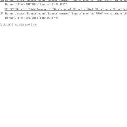
30
`Banner`.`locate`, `Banner`.`name`, `Banner`.`created`, `Banner`.`modified` FROM `wwthor_thoro`.`sli
`Banner`.`id`) WHERE `Slide`.`banner_id` = 5 LIMIT 1
SELECT `Slide`.`id`, `Slide`.`banner_id`, `Slide`.`created`, `Slide`.`modified`, `Slide`.`name`, `Slide`.`pictu
31
`Banner`.`locate`, `Banner`.`name`, `Banner`.`created`, `Banner`.`modified` FROM `wwthor_thoro`.`sli
`Banner`.`id`) WHERE `Slide`.`banner_id` = 6
(default) 31 queries took 2 ms