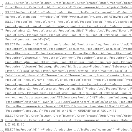
SELECT `Order`.`id`, `Order`.`id_user`, `Order`.`id_token`, `Order`.`created`, `Order`.`modified`, `Orde
15
`Order`.`flavor_id`, `Order`.`color_id`, `Order`.`size_id`, `Order`.`measure_id`, `Order`.`price`, `Ord
SELECT `InvProduct`.`id`, `InvProduct`.`product_item_id`, `InvProduct`.`comment`, `InvProduct`.`cre
16
`InvProduct`.`expiration`, `InvProduct`.`lot` FROM `wwthor_thoro`.`inv_products` AS `InvProduct` 
SELECT `Product`.`id`, `Product`.`name`, `Product`.`price`, `Product`.`search`, `Product`.`description
`Product`.`product_item_id`, `Product`.`category_product_id`, `Product`.`size1`, `Product`.`price2`, 
17
`Product`.`picture2`, `Product`.`created`, `Product`.`modified`, `Product`.`usd`, `Product`.`flavor1`, `Pr
`Product`.`size2`, `Product`.`size3`, `Product`.`cost`, `Product`.`tipo`, `Product`.`related_id`, `P
`Product`.`product_item_id` = (146)
SELECT `ProductItem`.`id`, `ProductItem`.`product_id`, `ProductItem`.`tag`, `ProductItem`.`tag1`, `P
`ProductItem`.`expirationpromo`, `ProductItem`.`label_name`, `ProductItem`.`label_color`, `Product
`ProductItem`.`size_id`, `ProductItem`.`measure_id`, `ProductItem`.`flavor_id`, `ProductItem`.`und
`ProductItem`.`picture_dir`, `ProductItem`.`comment`, `ProductItem`.`created`, `ProductItem`.`modi
`ProductItem`.`gtin`, `ProductItem`.`mnp`, `ProductItem`.`sku`, `ProductItem`.`googlecat`, `Product
`ProductItem`.`picture4`, `SubcategoryProduct`.`id`, `SubcategoryProduct`.`name`, `SubcategoryP
`Flavor`.`id`, `Flavor`.`name`, `Flavor`.`comment`, `Flavor`.`created`, `Flavor`.`modified`, `Color`.`id`, 
`Color`.`created`, `Measure`.`id`, `Measure`.`name`, `Measure`.`comment`, `Measure`.`created`, `Measure`.`
18
`Product`.`id`, `Product`.`name`, `Product`.`price`, `Product`.`search`, `Product`.`description1`, `Pro
`Product`.`product_item_id`, `Product`.`category_product_id`, `Product`.`size1`, `Product`.`price2`, 
`Product`.`picture2`, `Product`.`created`, `Product`.`modified`, `Product`.`usd`, `Product`.`flavor1`, `Pr
`Product`.`size2`, `Product`.`size3`, `Product`.`cost`, `Product`.`tipo`, `Product`.`related_id`, `P
`wwthor_thoro`.`subcategory_products` AS `SubcategoryProduct` ON (`ProductItem`.`subcategorypro
(`ProductItem`.`flavor_id` = `Flavor`.`id`) LEFT JOIN `wwthor_thoro`.`colors` AS `Color` ON (`Product
(`ProductItem`.`measure_id` = `Measure`.`id`) LEFT JOIN `wwthor_thoro`.`sizes` AS `Size` ON (`Product
(`ProductItem`.`product_id` = `Product`.`id`) WHERE 1 = 1 ORDER BY rand() ASC LIMIT 6
SELECT `Order`.`id`, `Order`.`id_user`, `Order`.`id_token`, `Order`.`created`, `Order`.`modified`, `Orde
19
`Order`.`flavor_id`, `Order`.`color_id`, `Order`.`size_id`, `Order`.`measure_id`, `Order`.`price`, `Ord
2, 67, 63, 17, 70)
SELECT `InvProduct`.`id`, `InvProduct`.`product_item_id`, `InvProduct`.`comment`, `InvProduct`.`cre
20