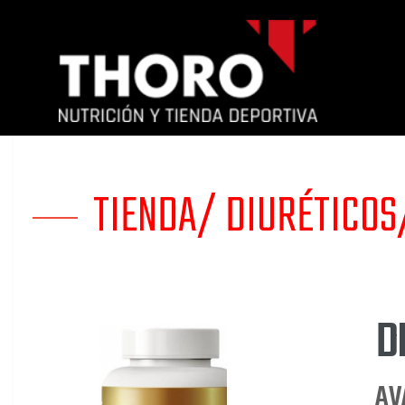
TIENDA/
DIURÉTICOS
D
Mi
AV