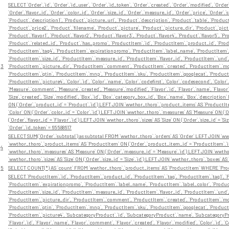
SELECT `Order`.`id`, `Order`.`id_user`, `Order`.`id_token`, `Order`.`created`, `Order`.`modified`, `Orde
`Order`.`flavor_id`, `Order`.`color_id`, `Order`.`size_id`, `Order`.`measure_id`, `Order`.`price`, `Order`.
`Product`.`description1`, `Product`.`picture_url`, `Product`.`description`, `Product`.`table`, `Produ
`Product`.`price2`, `Product`.`filename`, `Product`.`picture`, `Product`.`picture_dir`, `Product`.`pict
`Product`.`flavor1`, `Product`.`flavor2`, `Product`.`flavor3`, `Product`.`flavor4`, `Product`.`flavor5`, `Pr
`Product`.`related_id`, `Product`.`has_promo`, `ProductItem`.`id`, `ProductItem`.`product_id`, `Produ
`ProductItem`.`tag4`, `ProductItem`.`expirationpromo`, `ProductItem`.`label_name`, `ProductItem`.`
`ProductItem`.`size_id`, `ProductItem`.`measure_id`, `ProductItem`.`flavor_id`, `ProductItem`.`und
3
`ProductItem`.`picture_dir`, `ProductItem`.`comment`, `ProductItem`.`created`, `ProductItem`.`modi
`ProductItem`.`gtin`, `ProductItem`.`mnp`, `ProductItem`.`sku`, `ProductItem`.`googlecat`, `Product
`ProductItem`.`picture4`, `Color`.`id`, `Color`.`name`, `Color`.`codefirst`, `Color`.`codesecond`, `Color
`Measure`.`comment`, `Measure`.`created`, `Measure`.`modified`, `Flavor`.`id`, `Flavor`.`name`, `Flavor`.
`Size`.`created`, `Size`.`modified`, `Box`.`id`, `Box`.`category_box_id`, `Box`.`name`, `Box`.`descrip
ON (`Order`.`product_id` = `Product`.`id`) LEFT JOIN `wwthor_thoro`.`product_items` AS `ProductIt
`Color` ON (`Order`.`color_id` = `Color`.`id`) LEFT JOIN `wwthor_thoro`.`measures` AS `Measure` ON (`
(`Order`.`flavor_id` = `Flavor`.`id`) LEFT JOIN `wwthor_thoro`.`sizes` AS `Size` ON (`Order`.`size_id` = 
`Order`.`id_token` = 65588617
SELECT SUM(`Order`.`subtotal`) as subtotal FROM `wwthor_thoro`.`orders` AS `Order` LEFT JOIN `wwt
`wwthor_thoro`.`product_items` AS `ProductItem` ON (`Order`.`product_item_id` = `ProductItem`.`id`)
4
`wwthor_thoro`.`measures` AS `Measure` ON (`Order`.`measure_id` = `Measure`.`id`) LEFT JOIN `wwthor_th
`wwthor_thoro`.`sizes` AS `Size` ON (`Order`.`size_id` = `Size`.`id`) LEFT JOIN `wwthor_thoro`.`boxes` A
5
SELECT COUNT(*) AS `count` FROM `wwthor_thoro`.`product_items` AS `ProductItem` WHERE `Produ
SELECT `ProductItem`.`id`, `ProductItem`.`product_id`, `ProductItem`.`tag`, `ProductItem`.`tag1`, `P
`ProductItem`.`expirationpromo`, `ProductItem`.`label_name`, `ProductItem`.`label_color`, `Product
`ProductItem`.`size_id`, `ProductItem`.`measure_id`, `ProductItem`.`flavor_id`, `ProductItem`.`und
`ProductItem`.`picture_dir`, `ProductItem`.`comment`, `ProductItem`.`created`, `ProductItem`.`modi
`ProductItem`.`gtin`, `ProductItem`.`mnp`, `ProductItem`.`sku`, `ProductItem`.`googlecat`, `Product
`ProductItem`.`picture4`, `SubcategoryProduct`.`id`, `SubcategoryProduct`.`name`, `SubcategoryP
`Flavor`.`id`, `Flavor`.`name`, `Flavor`.`comment`, `Flavor`.`created`, `Flavor`.`modified`, `Color`.`id`, 