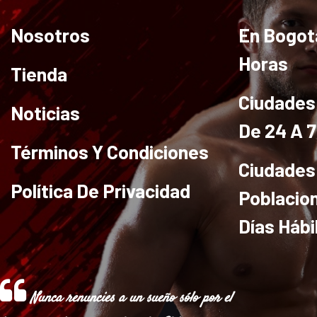
Nosotros
En Bogot
Horas
Tienda
Ciudades 
Noticias
De 24 A 
Términos Y Condiciones
Ciudades
Política De Privacidad
Poblacio
Días Hábi
Nunca renuncies a un sueño sólo por el