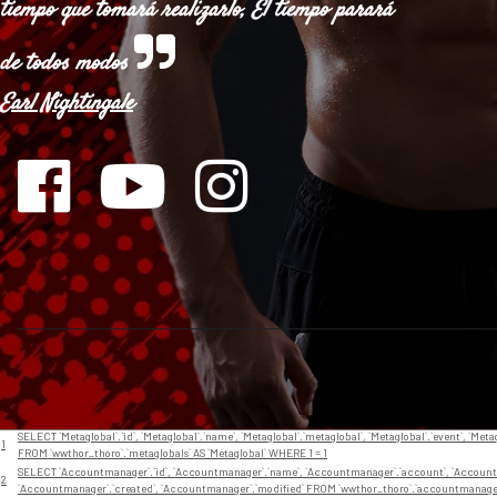
tiempo que tomará realizarlo, El tiempo parará
de todos modos
Earl Nightingale
// En app/View/Layouts/default.ctp
Nr
Query
SELECT `Metaglobal`.`id`, `Metaglobal`.`name`, `Metaglobal`.`metaglobal`, `Metaglobal`.`event`, `Metag
1
FROM `wwthor_thoro`.`metaglobals` AS `Metaglobal` WHERE 1 = 1
SELECT `Accountmanager`.`id`, `Accountmanager`.`name`, `Accountmanager`.`account`, `Accountm
2
`Accountmanager`.`created`, `Accountmanager`.`modified` FROM `wwthor_thoro`.`accountmanage